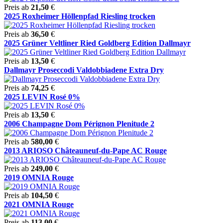
Preis ab
21,50
€
2025 Roxheimer Höllenpfad Riesling trocken
Preis ab
36,50
€
2025 Grüner Veltliner Ried Goldberg Edition Dallmayr
Preis ab
13,50
€
Dallmayr Proseccodi Valdobbiadene Extra Dry
Preis ab
74,25
€
2025 LEVIN Rosé 0%
Preis ab
13,50
€
2006 Champagne Dom Pérignon Plenitude 2
Preis ab
580,00
€
2013 ARIOSO Châteauneuf-du-Pape AC Rouge
Preis ab
249,00
€
2019 OMNIA Rouge
Preis ab
104,50
€
2021 OMNIA Rouge
Preis ab
113,00
€