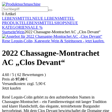
0
Artikel
LEBENSMITTEL
NEUE LEBENSMITTEL
PRODUKTE
LEBENSMITTELSHOPS
NEUE
KATEGORIEN
SALE %
Startseite
Wein
2022 Chassagne-Montrachet AC „Clos Devant“
2022 Chassagne-Montrachet
AC „Clos Devant“
4.60
/
5
(
62
Bewertungen
)
Preis ab
97,00
€
Versandkosten: zzgl. 5,90 €
Jetzt kaufen
René Lequin-Colin gehört zu den aufstrebenden Namen in
Chassagne-Montrachet – ein Familienweingut mit langer Tradition
und klarer Handschrift, das elegante, terroirbetonte Burgunder
hervorbringt. Mit dem Clos Devant bewirtschaftet die Domaine eine