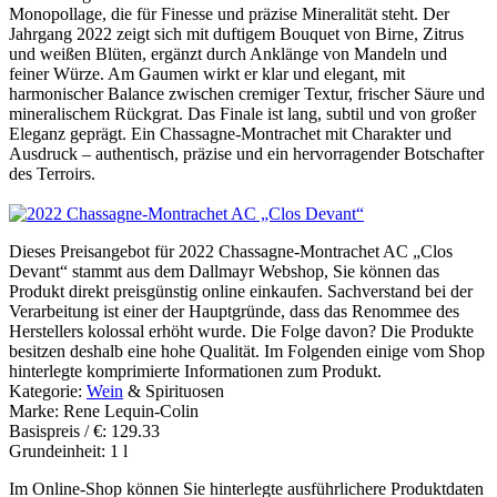
Monopollage, die für Finesse und präzise Mineralität steht. Der
Jahrgang 2022 zeigt sich mit duftigem Bouquet von Birne, Zitrus
und weißen Blüten, ergänzt durch Anklänge von Mandeln und
feiner Würze. Am Gaumen wirkt er klar und elegant, mit
harmonischer Balance zwischen cremiger Textur, frischer Säure und
mineralischem Rückgrat. Das Finale ist lang, subtil und von großer
Eleganz geprägt. Ein Chassagne-Montrachet mit Charakter und
Ausdruck – authentisch, präzise und ein hervorragender Botschafter
des Terroirs.
Dieses Preisangebot für 2022 Chassagne-Montrachet AC „Clos
Devant“ stammt aus dem Dallmayr Webshop, Sie können das
Produkt direkt preisgünstig online einkaufen. Sachverstand bei der
Verarbeitung ist einer der Hauptgründe, dass das Renommee des
Herstellers kolossal erhöht wurde. Die Folge davon? Die Produkte
besitzen deshalb eine hohe Qualität. Im Folgenden einige vom Shop
hinterlegte komprimierte Informationen zum Produkt.
Kategorie:
Wein
& Spirituosen
Marke: Rene Lequin-Colin
Basispreis / €: 129.33
Grundeinheit: 1 l
Im Online-Shop können Sie hinterlegte ausführlichere Produktdaten