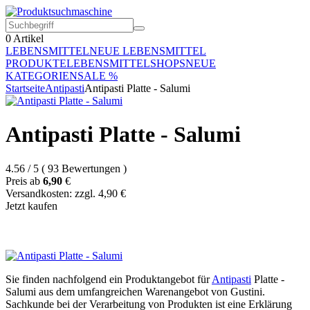
0
Artikel
LEBENSMITTEL
NEUE LEBENSMITTEL
PRODUKTE
LEBENSMITTELSHOPS
NEUE
KATEGORIEN
SALE %
Startseite
Antipasti
Antipasti Platte - Salumi
Antipasti Platte - Salumi
4.56
/
5
(
93
Bewertungen
)
Preis ab
6,90
€
Versandkosten: zzgl. 4,90 €
Jetzt kaufen
Sie finden nachfolgend ein Produktangebot für
Antipasti
Platte -
Salumi aus dem umfangreichen Warenangebot von Gustini.
Sachkunde bei der Verarbeitung von Produkten ist eine Erklärung