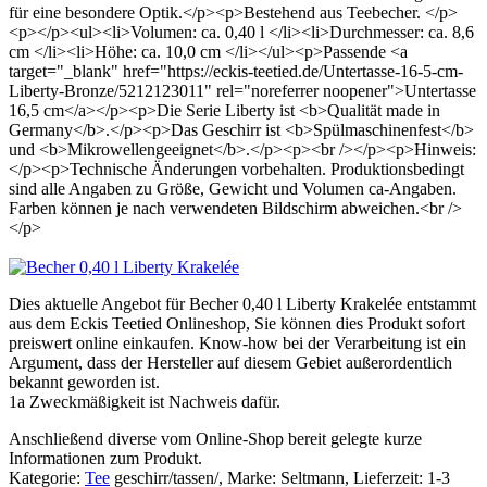
für eine besondere Optik.</p><p>Bestehend aus Teebecher. </p>
<p></p><ul><li>Volumen: ca. 0,40 l </li><li>Durchmesser: ca. 8,6
cm </li><li>Höhe: ca. 10,0 cm </li></ul><p>Passende <a
target="_blank" href="https://eckis-teetied.de/Untertasse-16-5-cm-
Liberty-Bronze/5212123011" rel="noreferrer noopener">Untertasse
16,5 cm</a></p><p>Die Serie Liberty ist <b>Qualität made in
Germany</b>.</p><p>Das Geschirr ist <b>Spülmaschinenfest</b>
und <b>Mikrowellengeeignet</b>.</p><p><br /></p><p>Hinweis:
</p><p>Technische Änderungen vorbehalten. Produktionsbedingt
sind alle Angaben zu Größe, Gewicht und Volumen ca-Angaben.
Farben können je nach verwendeten Bildschirm abweichen.<br />
</p>
Dies aktuelle Angebot für Becher 0,40 l Liberty Krakelée entstammt
aus dem Eckis Teetied Onlineshop, Sie können dies Produkt sofort
preiswert online einkaufen. Know-how bei der Verarbeitung ist ein
Argument, dass der Hersteller auf diesem Gebiet außerordentlich
bekannt geworden ist.
1a Zweckmäßigkeit ist Nachweis dafür.
Anschließend diverse vom Online-Shop bereit gelegte kurze
Informationen zum Produkt.
Kategorie:
Tee
geschirr/tassen/, Marke: Seltmann, Lieferzeit: 1-3