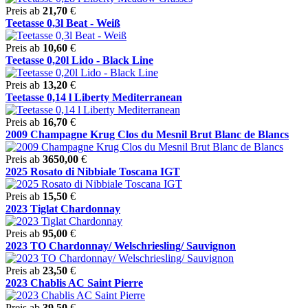
Preis ab
21,70
€
Teetasse 0,3l Beat - Weiß
Preis ab
10,60
€
Teetasse 0,20l Lido - Black Line
Preis ab
13,20
€
Teetasse 0,14 l Liberty Mediterranean
Preis ab
16,70
€
2009 Champagne Krug Clos du Mesnil Brut Blanc de Blancs
Preis ab
3650,00
€
2025 Rosato di Nibbiale Toscana IGT
Preis ab
15,50
€
2023 Tiglat Chardonnay
Preis ab
95,00
€
2023 TO Chardonnay/ Welschriesling/ Sauvignon
Preis ab
23,50
€
2023 Chablis AC Saint Pierre
Preis ab
39,50
€