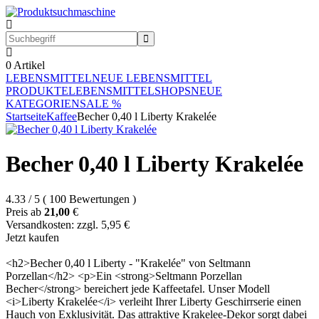
0
Artikel
LEBENSMITTEL
NEUE LEBENSMITTEL
PRODUKTE
LEBENSMITTELSHOPS
NEUE
KATEGORIEN
SALE %
Startseite
Kaffee
Becher 0,40 l Liberty Krakelée
Becher 0,40 l Liberty Krakelée
4.33
/
5
(
100
Bewertungen
)
Preis ab
21,00
€
Versandkosten: zzgl. 5,95 €
Jetzt kaufen
<h2>Becher 0,40 l Liberty - "Krakelée" von Seltmann
Porzellan</h2> <p>Ein <strong>Seltmann Porzellan
Becher</strong> bereichert jede Kaffeetafel. Unser Modell
<i>Liberty Krakelée</i> verleiht Ihrer Liberty Geschirrserie einen
Hauch von Exklusivität. Das attraktive Krakelee-Dekor sorgt dabei