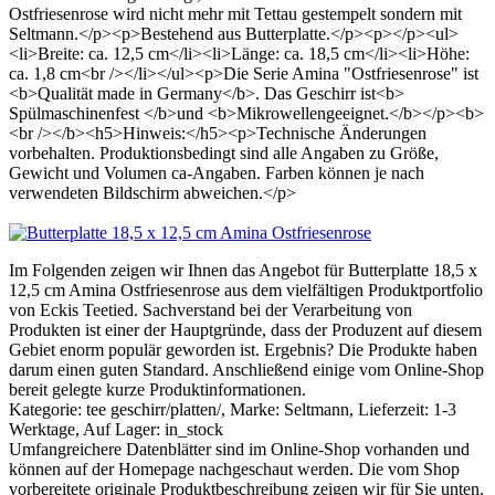
Ostfriesenrose wird nicht mehr mit Tettau gestempelt sondern mit
Seltmann.</p><p>Bestehend aus Butterplatte.</p><p></p><ul>
<li>Breite: ca. 12,5 cm</li><li>Länge: ca. 18,5 cm</li><li>Höhe:
ca. 1,8 cm<br /></li></ul><p>Die Serie Amina "Ostfriesenrose" ist
<b>Qualität made in Germany</b>. Das Geschirr ist<b>
Spülmaschinenfest </b>und <b>Mikrowellengeeignet.</b></p><b>
<br /></b><h5>Hinweis:</h5><p>Technische Änderungen
vorbehalten. Produktionsbedingt sind alle Angaben zu Größe,
Gewicht und Volumen ca-Angaben. Farben können je nach
verwendeten Bildschirm abweichen.</p>
Im Folgenden zeigen wir Ihnen das Angebot für Butterplatte 18,5 x
12,5 cm Amina Ostfriesenrose aus dem vielfältigen Produktportfolio
von Eckis Teetied. Sachverstand bei der Verarbeitung von
Produkten ist einer der Hauptgründe, dass der Produzent auf diesem
Gebiet enorm populär geworden ist. Ergebnis? Die Produkte haben
darum einen guten Standard. Anschließend einige vom Online-Shop
bereit gelegte kurze Produktinformationen.
Kategorie: tee geschirr/platten/, Marke: Seltmann, Lieferzeit: 1-3
Werktage, Auf Lager: in_stock
Umfangreichere Datenblätter sind im Online-Shop vorhanden und
können auf der Homepage nachgeschaut werden. Die vom Shop
vorbereitete originale Produktbeschreibung zeigen wir für Sie unten.