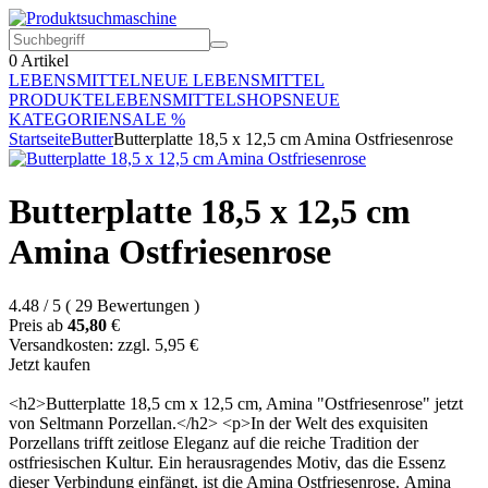
0
Artikel
LEBENSMITTEL
NEUE LEBENSMITTEL
PRODUKTE
LEBENSMITTELSHOPS
NEUE
KATEGORIEN
SALE %
Startseite
Butter
Butterplatte 18,5 x 12,5 cm Amina Ostfriesenrose
Butterplatte 18,5 x 12,5 cm
Amina Ostfriesenrose
4.48
/
5
(
29
Bewertungen
)
Preis ab
45,80
€
Versandkosten: zzgl. 5,95 €
Jetzt kaufen
<h2>Butterplatte 18,5 cm x 12,5 cm, Amina "Ostfriesenrose" jetzt
von Seltmann Porzellan.</h2> <p>In der Welt des exquisiten
Porzellans trifft zeitlose Eleganz auf die reiche Tradition der
ostfriesischen Kultur. Ein herausragendes Motiv, das die Essenz
dieser Verbindung einfängt, ist die Amina Ostfriesenrose. Amina