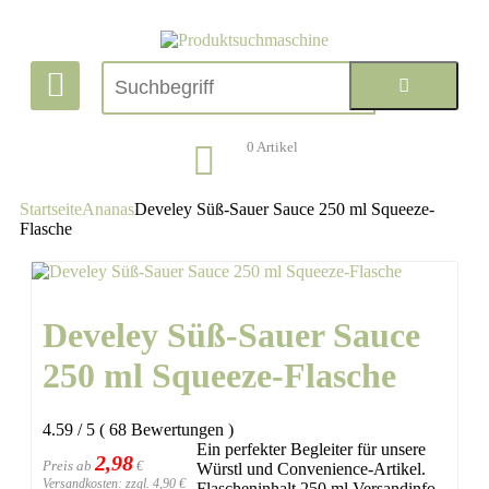
0
Artikel
Startseite
Ananas
Develey Süß-Sauer Sauce 250 ml Squeeze-
Flasche
Develey Süß-Sauer Sauce
250 ml Squeeze-Flasche
4.59
/
5
(
68
Bewertungen
)
Ein perfekter Begleiter für unsere
2,98
Preis ab
€
Würstl und Convenience-Artikel.
Versandkosten: zzgl. 4,90 €
Flascheninhalt 250 ml Versandinfo