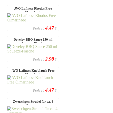
AVO Lafiness Rhodos Free
Ölmarinade
4,47
Preis ab
€
Develey BBQ Sauce 250 ml
Squeeze-Flasche
2,98
Preis ab
€
AVO Lafiness Knoblauch Free
Ölmarinade
4,47
Preis ab
€
Zwetschgen-Strudel für ca. 4
Personen