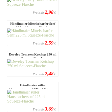
2,98
Preis ab
€
Händlmaier Mittelscharfer Senf
225 ml Squeeze-Flasche
2,59
Preis ab
€
Develey Tomaten Ketchup 250 ml
Squeeze-Flasche
2,48
Preis ab
€
Händlmaier süßer
Hausmachersenf 225 ml Squeeze-
Flasche
3,69
Preis ab
€