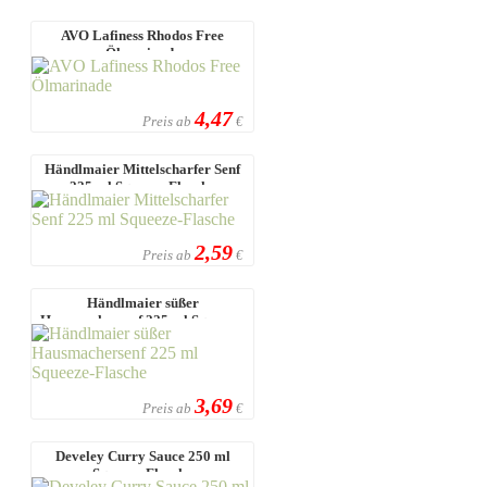
AVO Lafiness Rhodos Free
Ölmarinade
4,47
Preis ab
€
Händlmaier Mittelscharfer Senf
225 ml Squeeze-Flasche
2,59
Preis ab
€
Händlmaier süßer
Hausmachersenf 225 ml Squeeze-
Flasche
3,69
Preis ab
€
Develey Curry Sauce 250 ml
Squeeze-Flasche