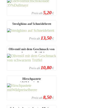
5,20
Preis ab
€
Strolghino auf Schneidebrett
13,50
Preis ab
€
Olivenöl mit dem Geschmack von
schwarzem Trüffel
10,80
Preis ab
€
Hirschpastete
mitWildpreiselbeere
8,50
Preis ab
€