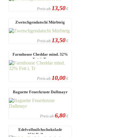
13,50
Preis ab
€
Zwetschgendatschi Mürbteig
13,50
Preis ab
€
Farmhouse Cheddar mind. 32%
Fett i. Tr
10,00
Preis ab
€
Baguette Feuerkruste Dallmayr
6,80
Preis ab
€
Edelvollmilchschokolade
35%Dallmayr