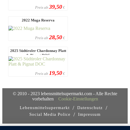
39,50
Preis ab
€
2022 Muga Reserva
28,50
Preis ab
€
2025 Südtiroler Chardonnay Platt
& Pignat DOC
19,50
Preis ab
€
© 2010 - 2023 lebensmittelsupermarkt.com - Alle Rechte
vorbehalten
Cookie-Einstellungen
/
/
Lebensmittelsupermarkt
Datenschutz
/
Social Media Police
Impressum