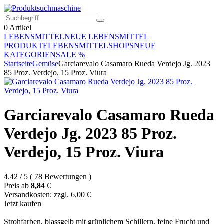
0
Artikel
LEBENSMITTEL
NEUE LEBENSMITTEL
PRODUKTE
LEBENSMITTELSHOPS
NEUE
KATEGORIEN
SALE %
Startseite
Gemüse
Garciarevalo Casamaro Rueda Verdejo Jg. 2023
85 Proz. Verdejo, 15 Proz. Viura
Garciarevalo Casamaro Rueda
Verdejo Jg. 2023 85 Proz.
Verdejo, 15 Proz. Viura
4.42
/
5
(
78
Bewertungen
)
Preis ab
8,84
€
Versandkosten: zzgl. 6,00 €
Jetzt kaufen
Strohfarben, blassgelb mit grünlichem Schillern, feine Frucht und