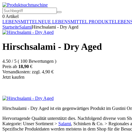
0
Artikel
LEBENSMITTEL
NEUE LEBENSMITTEL PRODUKTE
LEBEN
Startseite
Salami
Hirschsalami - Dry Aged
Hirschsalami - Dry Aged
4.50
/
5
(
100
Bewertungen
)
Preis ab
18,90
€
Versandkosten: zzgl. 4,90 €
Jetzt kaufen
Hirschsalami - Dry Aged ist ein gegenwärtiges Produkt im Gustini On
Hervorragende Qualität unterstützt dies. Nachfolgend diverse vom Sho
Kategorie: Unser Sortiment >
Salami
, Schinken & Co. > Regionales a
Spezifische Produktdaten werden meistens in dem Shop für die Besuche