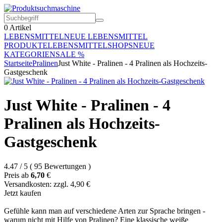
0
Artikel
LEBENSMITTEL
NEUE LEBENSMITTEL
PRODUKTE
LEBENSMITTELSHOPS
NEUE
KATEGORIEN
SALE %
Startseite
Pralinen
Just White - Pralinen - 4 Pralinen als Hochzeits-
Gastgeschenk
Just White - Pralinen - 4
Pralinen als Hochzeits-
Gastgeschenk
4.47
/
5
(
95
Bewertungen
)
Preis ab
6,70
€
Versandkosten: zzgl. 4,90 €
Jetzt kaufen
Gefühle kann man auf verschiedene Arten zur Sprache bringen -
warum nicht mit Hilfe von Pralinen? Eine klassische weiße