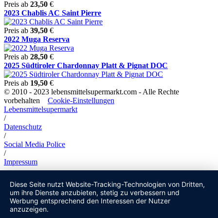
Preis ab
23,50
€
2023 Chablis AC Saint Pierre
Preis ab
39,50
€
2022 Muga Reserva
Preis ab
28,50
€
2025 Südtiroler Chardonnay Platt & Pignat DOC
Preis ab
19,50
€
© 2010 - 2023 lebensmittelsupermarkt.com - Alle Rechte
vorbehalten
Cookie-Einstellungen
Lebensmittelsupermarkt
/
Datenschutz
/
Social Media Police
/
Impressum
Diese Seite nutzt Website-Tracking-Technologien von Dritten,
um ihre Dienste anzubieten, stetig zu verbessern und
Werbung entsprechend den Interessen der Nutzer
anzuzeigen.