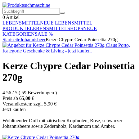
0
Artikel
LEBENSMITTEL
NEUE LEBENSMITTEL
PRODUKTE
LEBENSMITTELSHOPS
NEUE
KATEGORIEN
SALE %
Startseite
Johannisbeer
Kerze Chypre Cedar Poinsettia 270g
Kerze Chypre Cedar Poinsettia
270g
4.56
/
5
(
59
Bewertungen
)
Preis ab
65,00
€
Versandkosten: zzgl. 5,90 €
Jetzt kaufen
Wohltuender Duft mit zitrischen Kopfnoten, Rose, schwarzer
Johannisbeere sowie Zedernholz, Kardamom und Amber.