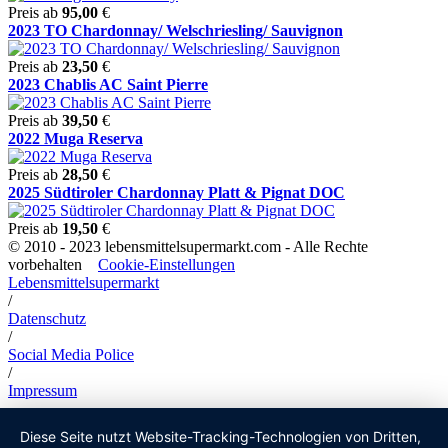
Preis ab
95,00
€
2023 TO Chardonnay/ Welschriesling/ Sauvignon
Preis ab
23,50
€
2023 Chablis AC Saint Pierre
Preis ab
39,50
€
2022 Muga Reserva
Preis ab
28,50
€
2025 Südtiroler Chardonnay Platt & Pignat DOC
Preis ab
19,50
€
© 2010 - 2023 lebensmittelsupermarkt.com - Alle Rechte
vorbehalten
Cookie-Einstellungen
Lebensmittelsupermarkt
/
Datenschutz
/
Social Media Police
/
Impressum
Diese Seite nutzt Website-Tracking-Technologien von Dritten,