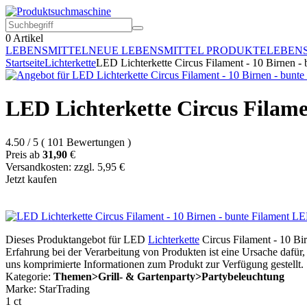
0
Artikel
LEBENSMITTEL
NEUE LEBENSMITTEL PRODUKTE
LEBEN
Startseite
Lichterkette
LED Lichterkette Circus Filament - 10 Birnen - 
LED Lichterkette Circus Filamen
4.50
/
5
(
101
Bewertungen
)
Preis ab
31,90
€
Versandkosten: zzgl. 5,95 €
Jetzt kaufen
Dieses Produktangebot für LED
Lichterkette
Circus Filament - 10 Bir
Erfahrung bei der Verarbeitung von Produkten ist eine Ursache dafür
uns komprimierte Informationen zum Produkt zur Verfügung gestellt.
Kategorie:
Themen>Grill- & Gartenparty>Partybeleuchtung
Marke: StarTrading
1 ct