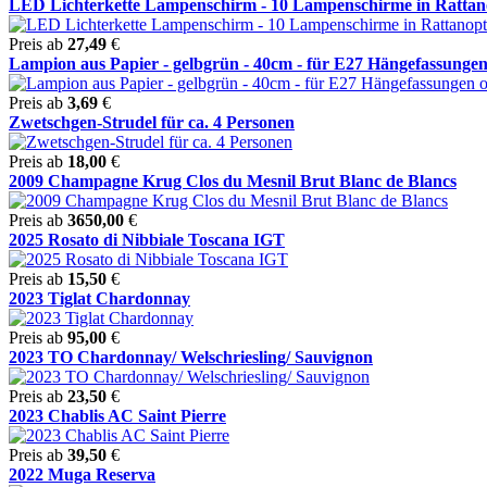
LED Lichterkette Lampenschirm - 10 Lampenschirme in Rattanop
Preis ab
27,49
€
Lampion aus Papier - gelbgrün - 40cm - für E27 Hängefassungen 
Preis ab
3,69
€
Zwetschgen-Strudel für ca. 4 Personen
Preis ab
18,00
€
2009 Champagne Krug Clos du Mesnil Brut Blanc de Blancs
Preis ab
3650,00
€
2025 Rosato di Nibbiale Toscana IGT
Preis ab
15,50
€
2023 Tiglat Chardonnay
Preis ab
95,00
€
2023 TO Chardonnay/ Welschriesling/ Sauvignon
Preis ab
23,50
€
2023 Chablis AC Saint Pierre
Preis ab
39,50
€
2022 Muga Reserva