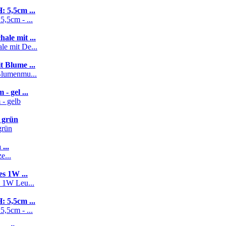
 5,5cm ...
le mit ...
 Blume ...
 gel ...
 grün
...
s 1W ...
 5,5cm ...