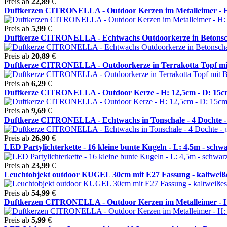
Preis ab
22,89
€
Duftkerzen CITRONELLA - Outdoor Kerzen im Metalleimer - H:
Preis ab
5,99
€
Duftkerze CITRONELLA - Echtwachs Outdoorkerze in Betonscha
Preis ab
20,89
€
Duftkerze CITRONELLA - Outdoorkerze in Terrakotta Topf mit
Preis ab
6,29
€
Duftkerze CITRONELLA - Outdoor Kerze - H: 12,5cm - D: 15cm -
Preis ab
9,69
€
Duftkerze CITRONELLA - Echtwachs in Tonschale - 4 Dochte -
Preis ab
26,90
€
LED Partylichterkette - 16 kleine bunte Kugeln - L: 4,5m - schwa 
Preis ab
23,99
€
Leuchtobjekt outdoor KUGEL 30cm mit E27 Fassung - kaltweiße
Preis ab
54,99
€
Duftkerzen CITRONELLA - Outdoor Kerzen im Metalleimer - H:
Preis ab
5,99
€