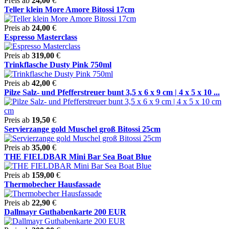
Preis ab
24,00
€
Teller klein More Amore Bitossi 17cm
Preis ab
24,00
€
Espresso Masterclass
Preis ab
319,00
€
Trinkflasche Dusty Pink 750ml
Preis ab
42,00
€
Pilze Salz- und Pfefferstreuer bunt 3,5 x 6 x 9 cm | 4 x 5 x 10 ...
Preis ab
19,50
€
Servierzange gold Muschel groß Bitossi 25cm
Preis ab
35,00
€
THE FIELDBAR Mini Bar Sea Boat Blue
Preis ab
159,00
€
Thermobecher Hausfassade
Preis ab
22,90
€
Dallmayr Guthabenkarte 200 EUR