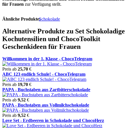
für Frauen
zur Verfügung stellt.
Ähnliche Produkte:
Schokolade
Alternative Produkte zu Set Schokoladige
Kochutensilien und ChocoToolkit
Geschenkideen für Frauen
Willkommen in der 1. Klasse - ChocoTelegram
Preis ab
25,70
€
ABC 123 endlich Schule! - ChocoTelegram
Preis ab
19,70
€
PAPA - Buchstaben aus Zartbitterschokolade
Preis ab
9,52
€
PAPA - Buchstaben aus Vollmilchschokolade
Preis ab
9,52
€
Love Set - Erdbeeren in Schokolade und ChocoHerz