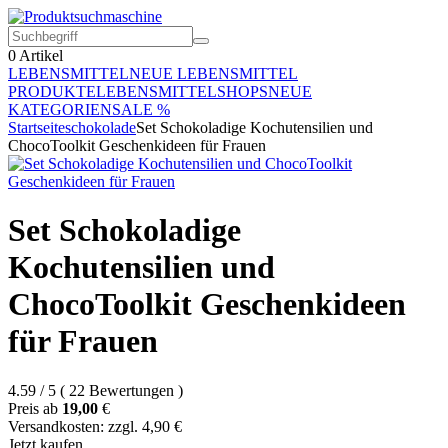
0
Artikel
LEBENSMITTEL
NEUE LEBENSMITTEL
PRODUKTE
LEBENSMITTELSHOPS
NEUE
KATEGORIEN
SALE %
Startseite
schokolade
Set Schokoladige Kochutensilien und
ChocoToolkit Geschenkideen für Frauen
Set Schokoladige
Kochutensilien und
ChocoToolkit Geschenkideen
für Frauen
4.59
/
5
(
22
Bewertungen
)
Preis ab
19,00
€
Versandkosten: zzgl. 4,90 €
Jetzt kaufen