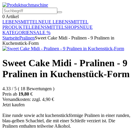
0
Artikel
LEBENSMITTEL
NEUE LEBENSMITTEL
PRODUKTE
LEBENSMITTELSHOPS
NEUE
KATEGORIEN
SALE %
Startseite
Pralinen
Sweet Cake Midi - Pralinen - 9 Pralinen in
Kuchenstück-Form
Sweet Cake Midi - Pralinen - 9
Pralinen in Kuchenstück-Form
4.33
/
5
(
18
Bewertungen
)
Preis ab
19,80
€
Versandkosten: zzgl. 4,90 €
Jetzt kaufen
Eine runde sowie acht kuchenstückförmige Pralinen in einer runden,
blau-gelben Schachtel, die mit einer Schleife verziert ist. Die
Pralinen enthalten teilweise Alkohol.