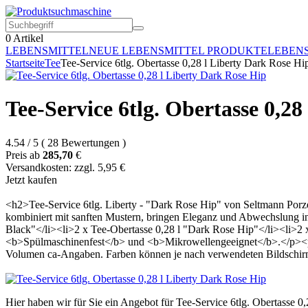
0
Artikel
LEBENSMITTEL
NEUE LEBENSMITTEL PRODUKTE
LEBEN
Startseite
Tee
Tee-Service 6tlg. Obertasse 0,28 l Liberty Dark Rose Hi
Tee-Service 6tlg. Obertasse 0,2
4.54
/
5
(
28
Bewertungen
)
Preis ab
285,70
€
Versandkosten: zzgl. 5,95 €
Jetzt kaufen
<h2>Tee-Service 6tlg. Liberty - "Dark Rose Hip" von Seltmann Porz
kombiniert mit sanften Mustern, bringen Eleganz und Abwechslung i
Black"</li><li>2 x Tee-Obertasse 0,28 l "Dark Rose Hip"</li><li>2 
<b>Spülmaschinenfest</b> und <b>Mikrowellengeeignet</b>.</p><p
Volumen ca-Angaben. Farben können je nach verwendeten Bildschir
Hier haben wir für Sie ein Angebot für Tee-Service 6tlg. Obertasse 