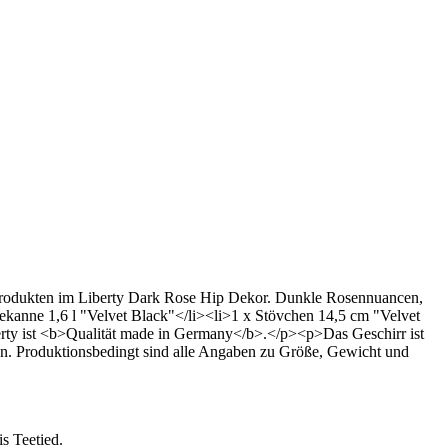
n Produkten im Liberty Dark Rose Hip Dekor. Dunkle Rosennuancen,
kanne 1,6 l "Velvet Black"</li><li>1 x Stövchen 14,5 cm "Velvet
erty ist <b>Qualität made in Germany</b>.</p><p>Das Geschirr ist
 Produktionsbedingt sind alle Angaben zu Größe, Gewicht und
s Teetied.