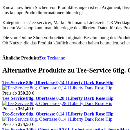
Know-how beim Suchen von Produktlösungen ist ein Argument, dass d
uns knappe Produktinformationen hinterlegt.
Kategorie: sets/tee-service/, Marke: Seltmann, Lieferzeit: 1-3 Werkta
In dem Webshop kann man hinterlegte detailliertere Daten für das P
Die vom Online Shop vorbereitete originale Beschreibung des Produkt
Ob Nutzer, die das Produkt käuflich erworben haben beurteilen, sehe
Ähnliche Produkte:
Tee
Teekanne
Alternative Produkte zu Tee-Service 6tlg.
Tee-Service 8tlg. Obertasse 0,14 l Liberty Dark Rose Hip
Preis ab
350,20
€
Tee-Service 8tlg. Obertasse 0,28 l Liberty Dark Rose Hip
Preis ab
361,40
€
Tee-Service 6tlg. Obertasse 0,14 l Liberty Dark Rose Hip
Preis ab
274,50
€
Tee-Service 10tlg. Obertasse 0,28 l, Untertasse grün Liberty Mea .