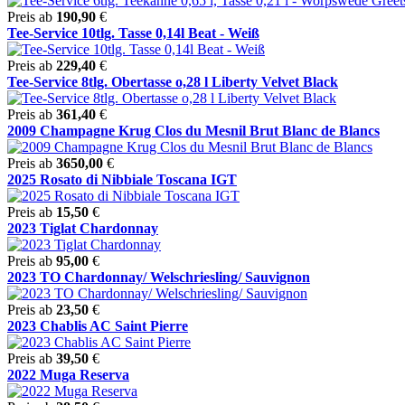
Preis ab
190,90
€
Tee-Service 10tlg. Tasse 0,14l Beat - Weiß
Preis ab
229,40
€
Tee-Service 8tlg. Obertasse o,28 l Liberty Velvet Black
Preis ab
361,40
€
2009 Champagne Krug Clos du Mesnil Brut Blanc de Blancs
Preis ab
3650,00
€
2025 Rosato di Nibbiale Toscana IGT
Preis ab
15,50
€
2023 Tiglat Chardonnay
Preis ab
95,00
€
2023 TO Chardonnay/ Welschriesling/ Sauvignon
Preis ab
23,50
€
2023 Chablis AC Saint Pierre
Preis ab
39,50
€
2022 Muga Reserva