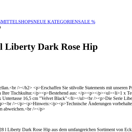
SMITTELSHOPS
NEUE KATEGORIEN
SALE %
p
8 l Liberty Dark Rose Hip
ellan.<br /></h2> <p>Erschaffen Sie stilvolle Statements mit unsere
n Ihre Tischkultur.</p><p>Bestehend aus: </p><p></p><ul><li>1 x Tee
x Untertasse 16,5 cm "Velvet Black"</li></ul><br /><p>Die Serie Lib
><br /></p><p>Hinweis:</p><p>Technische Änderungen vorbehalten.
m abweichen.<br /></p>
0,28 l Liberty Dark Rose Hip aus dem umfangreichen Sortiment von Ecki