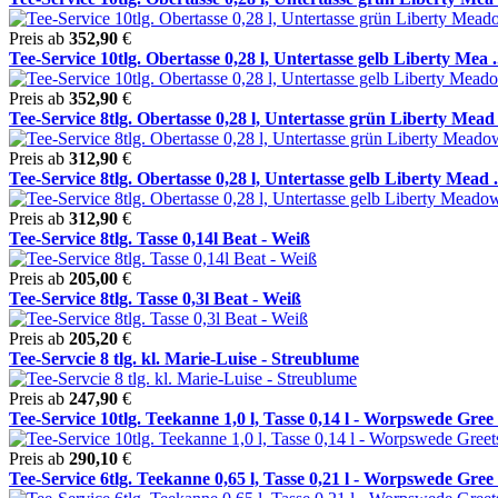
Preis ab
352,90
€
Tee-Service 10tlg. Obertasse 0,28 l, Untertasse gelb Liberty Mea .
Preis ab
352,90
€
Tee-Service 8tlg. Obertasse 0,28 l, Untertasse grün Liberty Mead .
Preis ab
312,90
€
Tee-Service 8tlg. Obertasse 0,28 l, Untertasse gelb Liberty Mead .
Preis ab
312,90
€
Tee-Service 8tlg. Tasse 0,14l Beat - Weiß
Preis ab
205,00
€
Tee-Service 8tlg. Tasse 0,3l Beat - Weiß
Preis ab
205,20
€
Tee-Servcie 8 tlg. kl. Marie-Luise - Streublume
Preis ab
247,90
€
Tee-Service 10tlg. Teekanne 1,0 l, Tasse 0,14 l - Worpswede Gree .
Preis ab
290,10
€
Tee-Service 6tlg. Teekanne 0,65 l, Tasse 0,21 l - Worpswede Gree .