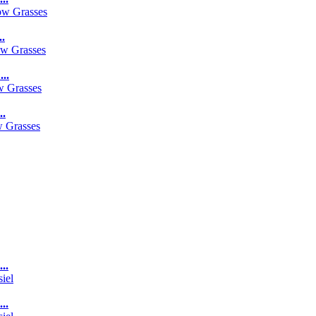
..
..
..
..
..