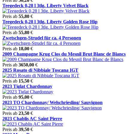
Preis ab
50,20
€
Teegedeck 0,28 l 3tlg. Liberty Velvet Black
Preis ab
55,80
€
Teegedeck 0,28 l 3tlg. Liberty Golden Rose Hip
Preis ab
55,80
€
Zwetschgen-Strudel für ca. 4 Personen
Preis ab
18,00
€
2009 Champagne Krug Clos du Mesnil Brut Blanc de Blancs
Preis ab
3650,00
€
2025 Rosato di Nibbiale Toscana IGT
Preis ab
15,50
€
2023 Tiglat Chardonnay
Preis ab
95,00
€
2023 TO Chardonnay/ Welschriesling/ Sauvignon
Preis ab
23,50
€
2023 Chablis AC Saint Pierre
Preis ab
39,50
€