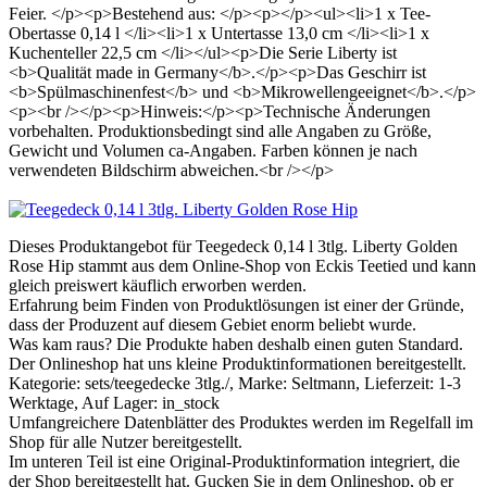
Feier. </p><p>Bestehend aus: </p><p></p><ul><li>1 x Tee-
Obertasse 0,14 l </li><li>1 x Untertasse 13,0 cm </li><li>1 x
Kuchenteller 22,5 cm </li></ul><p>Die Serie Liberty ist
<b>Qualität made in Germany</b>.</p><p>Das Geschirr ist
<b>Spülmaschinenfest</b> und <b>Mikrowellengeeignet</b>.</p>
<p><br /></p><p>Hinweis:</p><p>Technische Änderungen
vorbehalten. Produktionsbedingt sind alle Angaben zu Größe,
Gewicht und Volumen ca-Angaben. Farben können je nach
verwendeten Bildschirm abweichen.<br /></p>
Dieses Produktangebot für Teegedeck 0,14 l 3tlg. Liberty Golden
Rose Hip stammt aus dem Online-Shop von Eckis Teetied und kann
gleich preiswert käuflich erworben werden.
Erfahrung beim Finden von Produktlösungen ist einer der Gründe,
dass der Produzent auf diesem Gebiet enorm beliebt wurde.
Was kam raus? Die Produkte haben deshalb einen guten Standard.
Der Onlineshop hat uns kleine Produktinformationen bereitgestellt.
Kategorie: sets/teegedecke 3tlg./, Marke: Seltmann, Lieferzeit: 1-3
Werktage, Auf Lager: in_stock
Umfangreichere Datenblätter des Produktes werden im Regelfall im
Shop für alle Nutzer bereitgestellt.
Im unteren Teil ist eine Original-Produktinformation integriert, die
der Shop bereitgestellt hat. Gucken Sie in dem Onlineshop, ob er