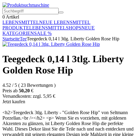
0
Artikel
LEBENSMITTEL
NEUE LEBENSMITTEL
PRODUKTE
LEBENSMITTELSHOPS
NEUE
KATEGORIEN
SALE %
Startseite
Tee
Teegedeck 0,14 l 3tlg. Liberty Golden Rose Hip
Teegedeck 0,14 l 3tlg. Liberty
Golden Rose Hip
4.52
/
5
(
23
Bewertungen
)
Preis ab
50,20
€
Versandkosten: zzgl. 5,95 €
Jetzt kaufen
<h2>Teegedeck 3tlg. Liberty - "Golden Rose Hip" von Seltmann
Porzellan.<br /></h2> <p> Wenn Sie es vorziehen, mit goldenen
Akzenten zu glänzen, ist Liberty Golden Rose Hip die perfekte
Wahl. Dieses Dekor lässt Sie die Teile nach und nach entdecken und
verwandelt mit seinem eleganten Design jede Mahlzeit in eine kleine