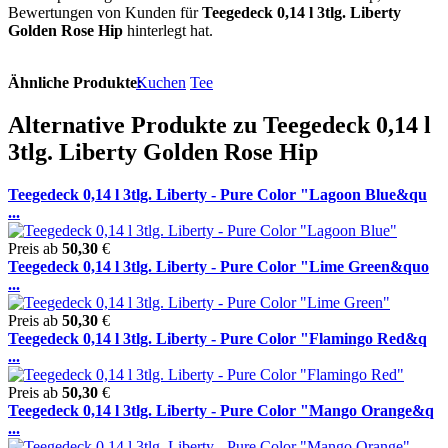
Bewertungen von Kunden für
Teegedeck 0,14 l 3tlg. Liberty
Golden Rose Hip
hinterlegt hat.
Ähnliche Produkte:
Kuchen
Tee
Alternative Produkte zu Teegedeck 0,14 l
3tlg. Liberty Golden Rose Hip
Teegedeck 0,14 l 3tlg. Liberty - Pure Color "Lagoon Blue&qu
...
Preis ab
50,30
€
Teegedeck 0,14 l 3tlg. Liberty - Pure Color "Lime Green&quo
...
Preis ab
50,30
€
Teegedeck 0,14 l 3tlg. Liberty - Pure Color "Flamingo Red&q
...
Preis ab
50,30
€
Teegedeck 0,14 l 3tlg. Liberty - Pure Color "Mango Orange&q
...