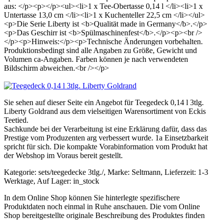
aus: </p><p></p><ul><li>1 x Tee-Obertasse 0,14 l </li><li>1 x
Untertasse 13,0 cm </li><li>1 x Kuchenteller 22,5 cm </li></ul>
<p>Die Serie Liberty ist <b>Qualität made in Germany</b>.</p>
<p>Das Geschirr ist <b>Spülmaschinenfest</b>.</p><p><br />
</p><p>Hinweis:</p><p>Technische Änderungen vorbehalten.
Produktionsbedingt sind alle Angaben zu Größe, Gewicht und
Volumen ca-Angaben. Farben können je nach verwendeten
Bildschirm abweichen.<br /></p>
Sie sehen auf dieser Seite ein Angebot für Teegedeck 0,14 l 3tlg.
Liberty Goldrand aus dem vielseitigen Warensortiment von Eckis
Teetied.
Sachkunde bei der Verarbeitung ist eine Erklärung dafür, dass das
Prestige vom Produzenten arg verbessert wurde. 1a Einsetzbarkeit
spricht für sich. Die kompakte Vorabinformation vom Produkt hat
der Webshop im Voraus bereit gestellt.
Kategorie: sets/teegedecke 3tlg./, Marke: Seltmann, Lieferzeit: 1-3
Werktage, Auf Lager: in_stock
In dem Online Shop können Sie hinterlegte spezifischere
Produktdaten noch einmal in Ruhe anschauen. Die vom Online
Shop bereitgestellte originale Beschreibung des Produktes finden