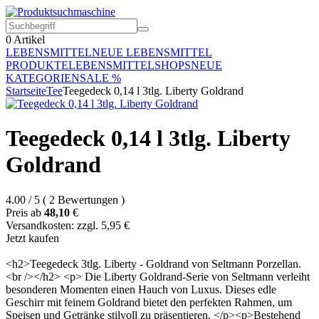
0
Artikel
LEBENSMITTEL
NEUE LEBENSMITTEL
PRODUKTE
LEBENSMITTELSHOPS
NEUE
KATEGORIEN
SALE %
Startseite
Tee
Teegedeck 0,14 l 3tlg. Liberty Goldrand
Teegedeck 0,14 l 3tlg. Liberty
Goldrand
4.00
/
5
(
2
Bewertungen
)
Preis ab
48,10
€
Versandkosten: zzgl. 5,95 €
Jetzt kaufen
<h2>Teegedeck 3tlg. Liberty - Goldrand von Seltmann Porzellan.
<br /></h2> <p> Die Liberty Goldrand-Serie von Seltmann verleiht
besonderen Momenten einen Hauch von Luxus. Dieses edle
Geschirr mit feinem Goldrand bietet den perfekten Rahmen, um
Speisen und Getränke stilvoll zu präsentieren. </p><p>Bestehend