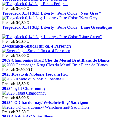
Preis ab
36,60
€
Teegedeck 0,14 l 3tlg. Liberty - Pure Color "New Grey"
Preis ab
50,30
€
Teegedeck 0,14 l 3tlg. Liberty - Pure Color "Lime Green&quo
...
Preis ab
50,30
€
Zwetschgen-Strudel für ca. 4 Personen
Preis ab
18,00
€
2009 Champagne Krug Clos du Mesnil Brut Blanc de Blancs
Preis ab
3650,00
€
2025 Rosato di Nibbiale Toscana IGT
Preis ab
15,50
€
2023 Tiglat Chardonnay
Preis ab
95,00
€
2023 TO Chardonnay/ Welschriesling/ Sauvignon
Preis ab
23,50
€
2023 Chablis AC Saint Pierre