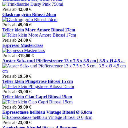
Preis ab
42,00
€
Glaskrug grün Bitossi 24cm
Preis ab
49,00
€
Teller klein More Amore Bitossi 17cm
Preis ab
24,00
€
Espresso Masterclass
Preis ab
319,00
€
Auster Salz- und Pfefferstreuer 13 x 7.5 x 3.5 cm | 3.5 x Ø 4,5 ...
Preis ab
19,50
€
Teller klein Pfingstrose Bitossi 15 cm
Preis ab
35,00
€
Teller klein Ciao Capri Bitossi 15cm
Preis ab
39,00
€
Espressotasse hellblau Vintage Bitossi Ø 6,8cm
Preis ab
23,00
€
Zwetschgen-Strudel für ca. 4 Personen