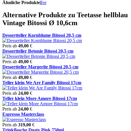
Ähnliche Produkte:
Tee
Alternative Produkte zu Teetasse hellblau
Vintage Bitossi Ø 10,6cm
Dessertteller Kornblume Bitossi 20,5 cm
Preis ab
49,00
€
Dessertteller Betonie Bitossi 20,5 cm
Preis ab
49,00
€
Dessertteller Margerite Bitossi 20,5 cm
Preis ab
49,00
€
Teller klein We Are Family Bitossi 17cm
Preis ab
24,00
€
Teller klein More Amore Bitossi 17cm
Preis ab
24,00
€
Espresso Masterclass
Preis ab
319,00
€
Trinkflasche Dusty Pink 750ml