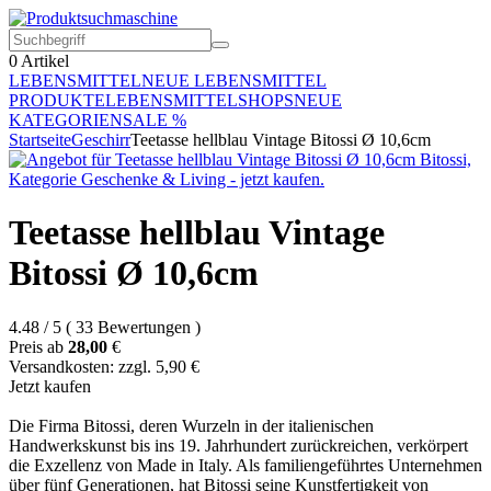
0
Artikel
LEBENSMITTEL
NEUE LEBENSMITTEL
PRODUKTE
LEBENSMITTELSHOPS
NEUE
KATEGORIEN
SALE %
Startseite
Geschirr
Teetasse hellblau Vintage Bitossi Ø 10,6cm
Teetasse hellblau Vintage
Bitossi Ø 10,6cm
4.48
/
5
(
33
Bewertungen
)
Preis ab
28,00
€
Versandkosten: zzgl. 5,90 €
Jetzt kaufen
Die Firma Bitossi, deren Wurzeln in der italienischen
Handwerkskunst bis ins 19. Jahrhundert zurückreichen, verkörpert
die Exzellenz von Made in Italy. Als familiengeführtes Unternehmen
über fünf Generationen, hat Bitossi seine Kunstfertigkeit von