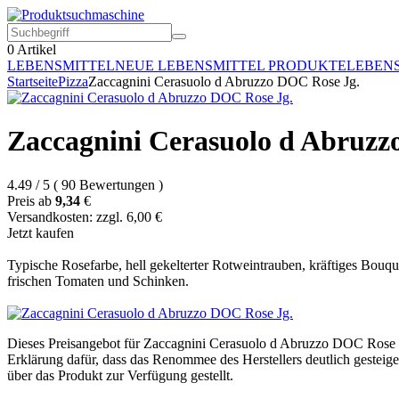
0
Artikel
LEBENSMITTEL
NEUE LEBENSMITTEL PRODUKTE
LEBEN
Startseite
Pizza
Zaccagnini Cerasuolo d Abruzzo DOC Rose Jg.
Zaccagnini Cerasuolo d Abruzz
4.49
/
5
(
90
Bewertungen
)
Preis ab
9,34
€
Versandkosten: zzgl. 6,00 €
Jetzt kaufen
Typische Rosefarbe, hell gekelterter Rotweintrauben, kräftiges Bouq
frischen Tomaten und Schinken.
Dieses Preisangebot für Zaccagnini Cerasuolo d Abruzzo DOC Rose Jg
Erklärung dafür, dass das Renommee des Herstellers deutlich gesteig
über das Produkt zur Verfügung gestellt.