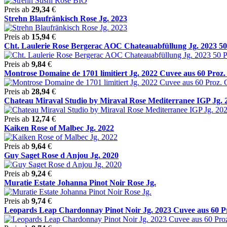
Preis ab
29,34
€
Strehn Blaufränkisch Rose Jg. 2023
Preis ab
15,94
€
Cht. Laulerie Rose Bergerac AOC Chateauabfüllung Jg. 2023 50 
Preis ab
9,84
€
Montrose Domaine de 1701 limitiert Jg. 2022 Cuvee aus 60 Proz. 
Preis ab
28,94
€
Chateau Miraval Studio by Miraval Rose Mediterranee IGP Jg. 2
Preis ab
12,74
€
Kaiken Rose of Malbec Jg. 2022
Preis ab
9,64
€
Guy Saget Rose d Anjou Jg. 2020
Preis ab
9,24
€
Muratie Estate Johanna Pinot Noir Rose Jg.
Preis ab
9,74
€
Leopards Leap Chardonnay Pinot Noir Jg. 2023 Cuvee aus 60 Pro