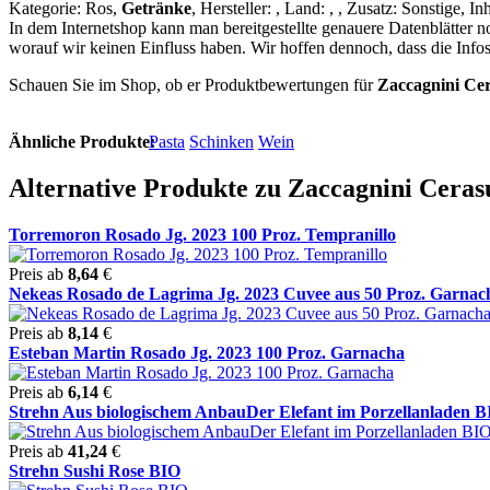
Kategorie: Ros,
Getränke
, Hersteller: , Land: , , Zusatz: Sonstige, In
In dem Internetshop kann man bereitgestellte genauere Datenblätter n
worauf wir keinen Einfluss haben. Wir hoffen dennoch, dass die Infos
Schauen Sie im Shop, ob er Produktbewertungen für
Zaccagnini Ce
Ähnliche Produkte:
Pasta
Schinken
Wein
Alternative Produkte zu Zaccagnini Cera
Torremoron Rosado Jg. 2023 100 Proz. Tempranillo
Preis ab
8,64
€
Nekeas Rosado de Lagrima Jg. 2023 Cuvee aus 50 Proz. Garnacha
Preis ab
8,14
€
Esteban Martin Rosado Jg. 2023 100 Proz. Garnacha
Preis ab
6,14
€
Strehn Aus biologischem AnbauDer Elefant im Porzellanladen BI
Preis ab
41,24
€
Strehn Sushi Rose BIO