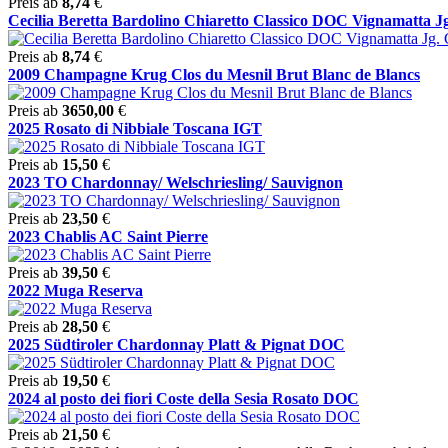
Preis ab
8,74
€
Cecilia Beretta Bardolino Chiaretto Classico DOC Vignamatta Jg.
Preis ab
8,74
€
2009 Champagne Krug Clos du Mesnil Brut Blanc de Blancs
Preis ab
3650,00
€
2025 Rosato di Nibbiale Toscana IGT
Preis ab
15,50
€
2023 TO Chardonnay/ Welschriesling/ Sauvignon
Preis ab
23,50
€
2023 Chablis AC Saint Pierre
Preis ab
39,50
€
2022 Muga Reserva
Preis ab
28,50
€
2025 Südtiroler Chardonnay Platt & Pignat DOC
Preis ab
19,50
€
2024 al posto dei fiori Coste della Sesia Rosato DOC
Preis ab
21,50
€