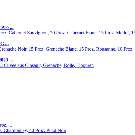
Pro ...
G ...
023 ...
z. ...