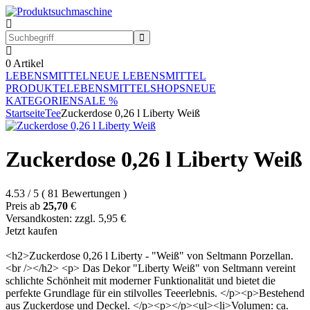
0
Artikel
LEBENSMITTEL
NEUE LEBENSMITTEL
PRODUKTE
LEBENSMITTELSHOPS
NEUE
KATEGORIEN
SALE %
Startseite
Tee
Zuckerdose 0,26 l Liberty Weiß
Zuckerdose 0,26 l Liberty Weiß
4.53
/
5
(
81
Bewertungen
)
Preis ab
25,70
€
Versandkosten: zzgl. 5,95 €
Jetzt kaufen
<h2>Zuckerdose 0,26 l Liberty - "Weiß" von Seltmann Porzellan.
<br /></h2> <p> Das Dekor "Liberty Weiß" von Seltmann vereint
schlichte Schönheit mit moderner Funktionalität und bietet die
perfekte Grundlage für ein stilvolles Teeerlebnis. </p><p>Bestehend
aus Zuckerdose und Deckel. </p><p></p><ul><li>Volumen: ca.