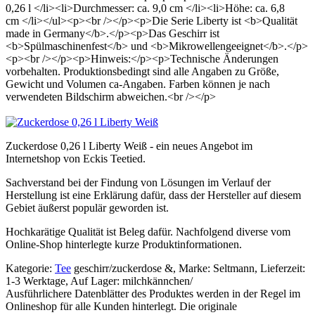
0,26 l </li><li>Durchmesser: ca. 9,0 cm </li><li>Höhe: ca. 6,8
cm </li></ul><p><br /></p><p>Die Serie Liberty ist <b>Qualität
made in Germany</b>.</p><p>Das Geschirr ist
<b>Spülmaschinenfest</b> und <b>Mikrowellengeeignet</b>.</p>
<p><br /></p><p>Hinweis:</p><p>Technische Änderungen
vorbehalten. Produktionsbedingt sind alle Angaben zu Größe,
Gewicht und Volumen ca-Angaben. Farben können je nach
verwendeten Bildschirm abweichen.<br /></p>
Zuckerdose 0,26 l Liberty Weiß - ein neues Angebot im
Internetshop von Eckis Teetied.
Sachverstand bei der Findung von Lösungen im Verlauf der
Herstellung ist eine Erklärung dafür, dass der Hersteller auf diesem
Gebiet äußerst populär geworden ist.
Hochkarätige Qualität ist Beleg dafür. Nachfolgend diverse vom
Online-Shop hinterlegte kurze Produktinformationen.
Kategorie:
Tee
geschirr/zuckerdose &, Marke: Seltmann, Lieferzeit:
1-3 Werktage, Auf Lager: milchkännchen/
Ausführlichere Datenblätter des Produktes werden in der Regel im
Onlineshop für alle Kunden hinterlegt. Die originale