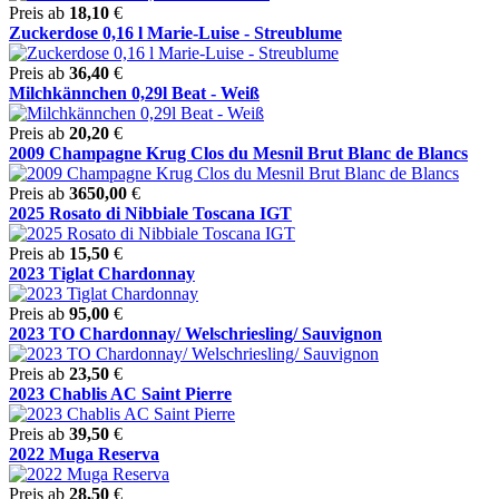
Preis ab
18,10
€
Zuckerdose 0,16 l Marie-Luise - Streublume
Preis ab
36,40
€
Milchkännchen 0,29l Beat - Weiß
Preis ab
20,20
€
2009 Champagne Krug Clos du Mesnil Brut Blanc de Blancs
Preis ab
3650,00
€
2025 Rosato di Nibbiale Toscana IGT
Preis ab
15,50
€
2023 Tiglat Chardonnay
Preis ab
95,00
€
2023 TO Chardonnay/ Welschriesling/ Sauvignon
Preis ab
23,50
€
2023 Chablis AC Saint Pierre
Preis ab
39,50
€
2022 Muga Reserva
Preis ab
28,50
€