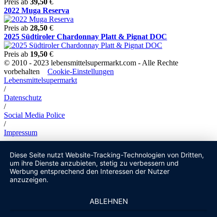
Preis ab
39,50
€
2022 Muga Reserva
Preis ab
28,50
€
2025 Südtiroler Chardonnay Platt & Pignat DOC
Preis ab
19,50
€
© 2010 - 2023 lebensmittelsupermarkt.com - Alle Rechte
vorbehalten
Cookie-Einstellungen
Lebensmittelsupermarkt
/
Datenschutz
/
Social Media Police
/
Impressum
Diese Seite nutzt Website-Tracking-Technologien von Dritten,
um ihre Dienste anzubieten, stetig zu verbessern und
Werbung entsprechend den Interessen der Nutzer
anzuzeigen.
ABLEHNEN