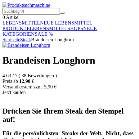
0
Artikel
LEBENSMITTEL
NEUE LEBENSMITTEL
PRODUKTE
LEBENSMITTELSHOPS
NEUE
KATEGORIEN
SALE %
Startseite
Steak
Brandeisen Longhorn
Brandeisen Longhorn
4.63
/
5
(
38
Bewertungen
)
Preis ab
12,90
€
Versandkosten: zzgl. 5,90 €
Jetzt kaufen
Drücken Sie Ihrem Steak den Stempel
auf!
Für die persönlichsten Steaks der Welt. Nicht, dass