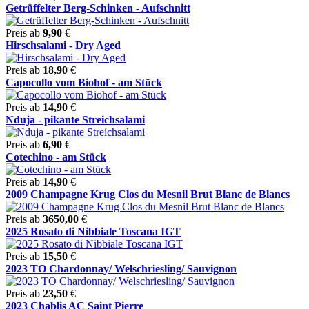
Getrüffelter Berg-Schinken - Aufschnitt
Preis ab
9,90
€
Hirschsalami - Dry Aged
Preis ab
18,90
€
Capocollo vom Biohof - am Stück
Preis ab
14,90
€
Nduja - pikante Streichsalami
Preis ab
6,90
€
Cotechino - am Stück
Preis ab
14,90
€
2009 Champagne Krug Clos du Mesnil Brut Blanc de Blancs
Preis ab
3650,00
€
2025 Rosato di Nibbiale Toscana IGT
Preis ab
15,50
€
2023 TO Chardonnay/ Welschriesling/ Sauvignon
Preis ab
23,50
€
2023 Chablis AC Saint Pierre