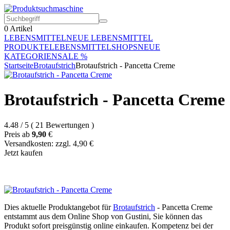
0
Artikel
LEBENSMITTEL
NEUE LEBENSMITTEL
PRODUKTE
LEBENSMITTELSHOPS
NEUE
KATEGORIEN
SALE %
Startseite
Brotaufstrich
Brotaufstrich - Pancetta Creme
Brotaufstrich - Pancetta Creme
4.48
/
5
(
21
Bewertungen
)
Preis ab
9,90
€
Versandkosten: zzgl. 4,90 €
Jetzt kaufen
Dies aktuelle Produktangebot für
Brotaufstrich
- Pancetta Creme
entstammt aus dem Online Shop von Gustini, Sie können das
Produkt sofort preisgünstig online einkaufen. Kompetenz bei der