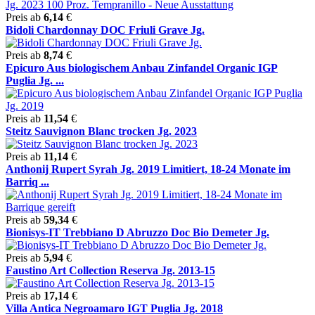
Preis ab
6,14
€
Bidoli Chardonnay DOC Friuli Grave Jg.
Preis ab
8,74
€
Epicuro Aus biologischem Anbau Zinfandel Organic IGP
Puglia Jg. ...
Preis ab
11,54
€
Steitz Sauvignon Blanc trocken Jg. 2023
Preis ab
11,14
€
Anthonij Rupert Syrah Jg. 2019 Limitiert, 18-24 Monate im
Barriq ...
Preis ab
59,34
€
Bionisys-IT Trebbiano D Abruzzo Doc Bio Demeter Jg.
Preis ab
5,94
€
Faustino Art Collection Reserva Jg. 2013-15
Preis ab
17,14
€
Villa Antica Negroamaro IGT Puglia Jg. 2018