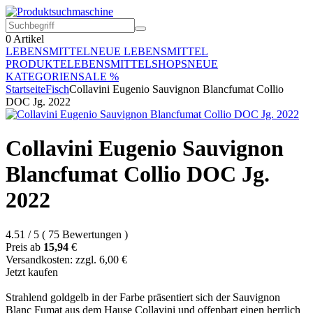
0
Artikel
LEBENSMITTEL
NEUE LEBENSMITTEL
PRODUKTE
LEBENSMITTELSHOPS
NEUE
KATEGORIEN
SALE %
Startseite
Fisch
Collavini Eugenio Sauvignon Blancfumat Collio
DOC Jg. 2022
Collavini Eugenio Sauvignon
Blancfumat Collio DOC Jg.
2022
4.51
/
5
(
75
Bewertungen
)
Preis ab
15,94
€
Versandkosten: zzgl. 6,00 €
Jetzt kaufen
Strahlend goldgelb in der Farbe präsentiert sich der Sauvignon
Blanc Fumat aus dem Hause Collavini und offenbart einen herrlich