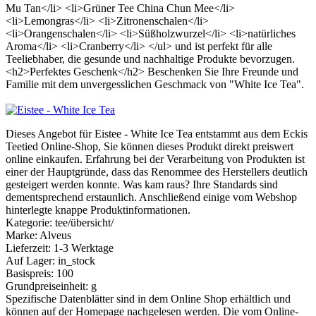
Mu Tan</li> <li>Grüner Tee China Chun Mee</li>
<li>Lemongras</li> <li>Zitronenschalen</li>
<li>Orangenschalen</li> <li>Süßholzwurzel</li> <li>natürliches
Aroma</li> <li>Cranberry</li> </ul> und ist perfekt für alle
Teeliebhaber, die gesunde und nachhaltige Produkte bevorzugen.
<h2>Perfektes Geschenk</h2> Beschenken Sie Ihre Freunde und
Familie mit dem unvergesslichen Geschmack von "White Ice Tea".
Dieses Angebot für Eistee - White Ice Tea entstammt aus dem Eckis
Teetied Online-Shop, Sie können dieses Produkt direkt preiswert
online einkaufen. Erfahrung bei der Verarbeitung von Produkten ist
einer der Hauptgründe, dass das Renommee des Herstellers deutlich
gesteigert werden konnte. Was kam raus? Ihre Standards sind
dementsprechend erstaunlich. Anschließend einige vom Webshop
hinterlegte knappe Produktinformationen.
Kategorie: tee/übersicht/
Marke: Alveus
Lieferzeit: 1-3 Werktage
Auf Lager: in_stock
Basispreis: 100
Grundpreiseinheit: g
Spezifische Datenblätter sind in dem Online Shop erhältlich und
können auf der Homepage nachgelesen werden. Die vom Online-