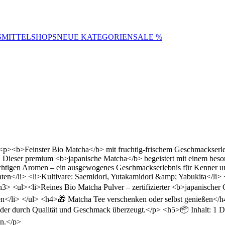
SMITTELSHOPS
NEUE KATEGORIEN
SALE %
p><b>Feinster Bio Matcha</b> mit fruchtig-frischem Geschmackserle
Dieser premium <b>japanische Matcha</b> begeistert mit einem besond
ruchtigen Aromen – ein ausgewogenes Geschmackserlebnis für Kenner 
en</li> <li>Kultivare: Saemidori, Yutakamidori &amp; Yabukita</li> 
> <ul><li>Reines Bio Matcha Pulver – zertifizierter <b>japanischer G
en</li> </ul> <h4>🎁 Matcha Tee verschenken oder selbst genießen</h4
, der durch Qualität und Geschmack überzeugt.</p> <h5>📦 Inhalt: 1 D
en.</p>