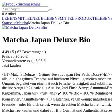
0
Artikel
LEBENSMITTEL
NEUE LEBENSMITTEL PRODUKTE
LEBEN
Startseite
Matcha
Matcha Japan Deluxe Bio
Matcha Japan Deluxe Bio
4.49
/
5
(
63
Bewertungen
)
Preis ab
36,90
€
Versandkosten: zzgl. 5,95 €
Jetzt kaufen
<h1>Matcha Deluxe – Grüner Tee aus Japan (1er-Pack, Dose)</h1> <
alle, die <b>grünen Tee</b> auf höchstem Niveau genießen möchten. 
Umami, begleitet von einem Hauch Frische, Grasigkeit und subtil f
die überzeugt</h2> <ul><li>Aus 1st, 2nd Flush &amp; Autumnal-Ernt
Kagoshima, Japan</li> </ul> <h3>✔️ 100 % Bio – 100 % Reinheit</h3
Konservierungsmitteln</li> <li>Glutenfrei, vegan &amp; naturbelass
Freunde – oder für dich selbst, wenn du echten Matcha kaufen willst
Matcha Tee kaufen und dabei auf Bio-Qualität und Authentizität setz