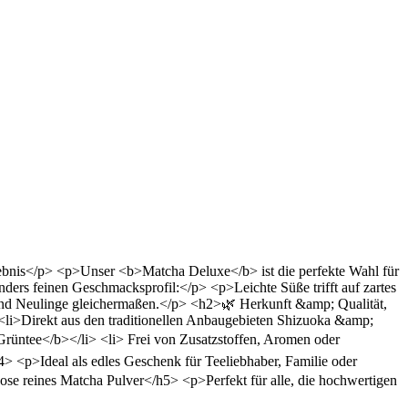
bnis</p> <p>Unser <b>Matcha Deluxe</b> ist die perfekte Wahl für
ers feinen Geschmacksprofil:</p> <p>Leichte Süße trifft auf zartes
und Neulinge gleichermaßen.</p> <h2>🌿 Herkunft &amp; Qualität,
<li>Direkt aus den traditionellen Anbaugebieten Shizuoka &amp;
rüntee</b></li> <li> Frei von Zusatzstoffen, Aromen oder
> <p>Ideal als edles Geschenk für Teeliebhaber, Familie oder
ose reines Matcha Pulver</h5> <p>Perfekt für alle, die hochwertigen