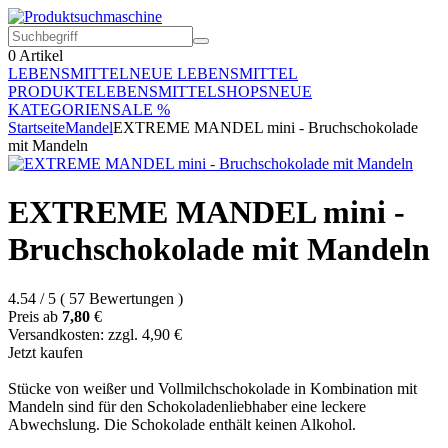
0
Artikel
LEBENSMITTEL
NEUE LEBENSMITTEL
PRODUKTE
LEBENSMITTELSHOPS
NEUE
KATEGORIEN
SALE %
Startseite
Mandel
EXTREME MANDEL mini - Bruchschokolade
mit Mandeln
EXTREME MANDEL mini -
Bruchschokolade mit Mandeln
4.54
/
5
(
57
Bewertungen
)
Preis ab
7,80
€
Versandkosten: zzgl. 4,90 €
Jetzt kaufen
Stücke von weißer und Vollmilchschokolade in Kombination mit
Mandeln sind für den Schokoladenliebhaber eine leckere
Abwechslung. Die Schokolade enthält keinen Alkohol.