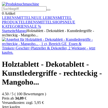
0
Artikel
LEBENSMITTEL
NEUE LEBENSMITTEL
PRODUKTE
LEBENSMITTELSHOPS
NEUE
KATEGORIEN
SALE %
Startseite
Mango
Holztablett - Dekotablett - Kunstledergriffe -
rechteckig - Mangoho...
Holztablett - Dekotablett -
Kunstledergriffe - rechteckig -
Mangoho...
4.50
/
5
(
100
Bewertungen
)
Preis ab
34,09
€
Versandkosten: zzgl. 5,95 €
Jetzt kaufen