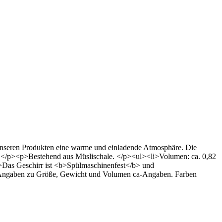
unseren Produkten eine warme und einladende Atmosphäre. Die
nz.</p><p>Bestehend aus Müslischale. </p><ul><li>Volumen: ca. 0,82
p>Das Geschirr ist <b>Spülmaschinenfest</b> und
 Angaben zu Größe, Gewicht und Volumen ca-Angaben. Farben