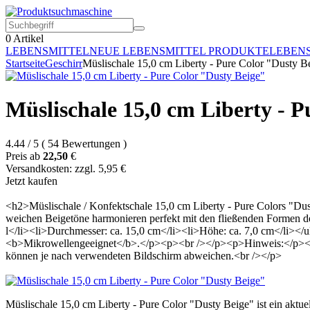
0
Artikel
LEBENSMITTEL
NEUE LEBENSMITTEL PRODUKTE
LEBEN
Startseite
Geschirr
Müslischale 15,0 cm Liberty - Pure Color "Dusty B
Müslischale 15,0 cm Liberty - 
4.44
/
5
(
54
Bewertungen
)
Preis ab
22,50
€
Versandkosten: zzgl. 5,95 €
Jetzt kaufen
<h2>Müslischale / Konfektschale 15,0 cm Liberty - Pure Colors "Du
weichen Beigetöne harmonieren perfekt mit den fließenden Formen de
l</li><li>Durchmesser: ca. 15,0 cm</li><li>Höhe: ca. 7,0 cm</li><
<b>Mikrowellengeeignet</b>.</p><p><br /></p><p>Hinweis:</p><p>
können je nach verwendeten Bildschirm abweichen.<br /></p>
Müslischale 15,0 cm Liberty - Pure Color "Dusty Beige" ist ein aktu