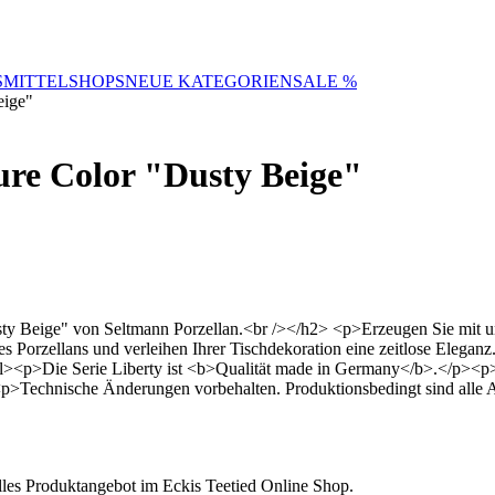
SMITTELSHOPS
NEUE KATEGORIEN
SALE %
eige"
Pure Color "Dusty Beige"
sty Beige" von Seltmann Porzellan.<br /></h2> <p>Erzeugen Sie mit 
s Porzellans und verleihen Ihrer Tischdekoration eine zeitlose Elega
/ul><p>Die Serie Liberty ist <b>Qualität made in Germany</b>.</p><
Technische Änderungen vorbehalten. Produktionsbedingt sind alle
elles Produktangebot im Eckis Teetied Online Shop.