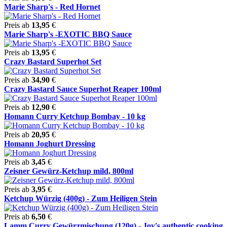
Marie Sharp's - Red Hornet
Preis ab
13,95
€
Marie Sharp's -EXOTIC BBQ Sauce
Preis ab
13,95
€
Crazy Bastard Superhot Set
Preis ab
34,90
€
Crazy Bastard Sauce Superhot Reaper 100ml
Preis ab
12,90
€
Homann Curry Ketchup Bombay - 10 kg
Preis ab
20,95
€
Homann Joghurt Dressing
Preis ab
3,45
€
Zeisner Gewürz-Ketchup mild, 800ml
Preis ab
3,95
€
Ketchup Würzig (400g) - Zum Heiligen Stein
Preis ab
6,50
€
Lamm Curry Gewürzmischung (120g) - Joy's authentic cooking