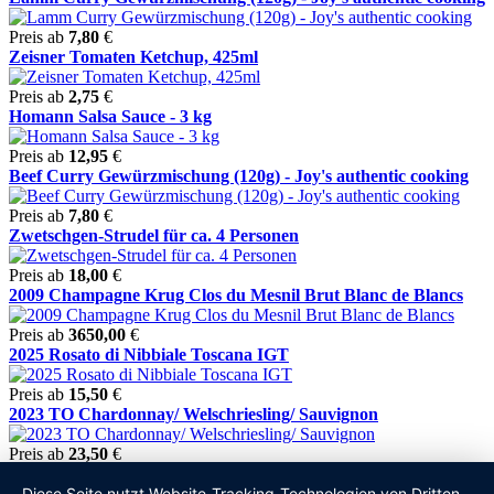
Preis ab
7,80
€
Zeisner Tomaten Ketchup, 425ml
Preis ab
2,75
€
Homann Salsa Sauce - 3 kg
Preis ab
12,95
€
Beef Curry Gewürzmischung (120g) - Joy's authentic cooking
Preis ab
7,80
€
Zwetschgen-Strudel für ca. 4 Personen
Preis ab
18,00
€
2009 Champagne Krug Clos du Mesnil Brut Blanc de Blancs
Preis ab
3650,00
€
2025 Rosato di Nibbiale Toscana IGT
Preis ab
15,50
€
2023 TO Chardonnay/ Welschriesling/ Sauvignon
Preis ab
23,50
€
2023 Chablis AC Saint Pierre
Diese Seite nutzt Website-Tracking-Technologien von Dritten,