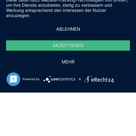
um ihre Dienste anzubieten, stetig zu verbessern und
Preis ab
39,50
€
Werbung entsprechend den Interessen der Nutzer
2022 Muga Reserva
anzuzeigen.
Preis ab
28,50
€
2025 Südtiroler Chardonnay Platt & Pignat DOC
ABLEHNEN
Preis ab
19,50
€
© 2010 - 2023 lebensmittelsupermarkt.com - Alle Rechte
AKZEPTIEREN
vorbehalten
Cookie-Einstellungen
Lebensmittelsupermarkt
/
MEHR
Datenschutz
/
Social Media Police
Powered by
&
/
Impressum