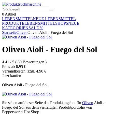
0
Artikel
LEBENSMITTEL
NEUE LEBENSMITTEL
PRODUKTE
LEBENSMITTELSHOPS
NEUE
KATEGORIEN
SALE %
Startseite
Oliven
Oliven Aioli - Fuego del Sol
Oliven Aioli - Fuego del Sol
4.41
/
5
(
80
Bewertungen
)
Preis ab
6,95
€
Versandkosten: zzgl. 4,90 €
Jetzt kaufen
Oliven Aioli - Fuego del Sol
Sie sehen auf dieser Seite das Produktangebot für
Oliven
Aioli -
Fuego del Sol aus dem vielfältigen Produktportfolio von
Pepperworld Hot Shop.