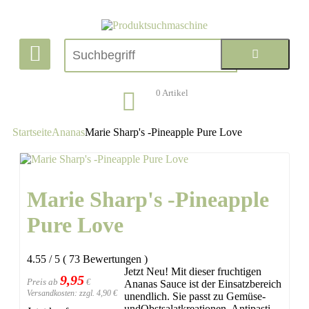
0
Artikel
Startseite
Ananas
Marie Sharp's -Pineapple Pure Love
Marie Sharp's -Pineapple
Pure Love
4.55
/
5
(
73
Bewertungen
)
Jetzt Neu! Mit dieser fruchtigen
9,95
Preis ab
€
Ananas Sauce ist der Einsatzbereich
Versandkosten: zzgl. 4,90 €
unendlich. Sie passt zu Gemüse-
undObstsalatkreationen, Antipasti,