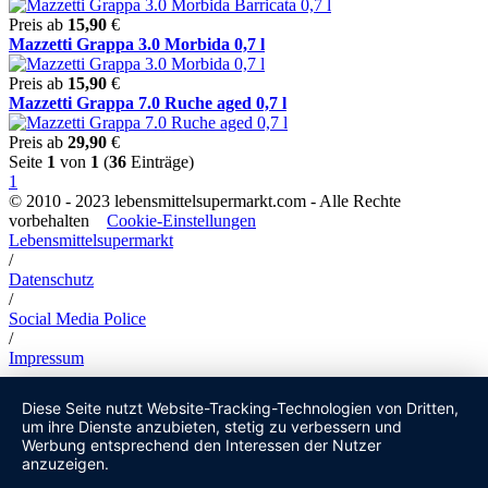
Preis ab
15,90
€
Mazzetti Grappa 3.0 Morbida 0,7 l
Preis ab
15,90
€
Mazzetti Grappa 7.0 Ruche aged 0,7 l
Preis ab
29,90
€
Seite
1
von
1
(
36
Einträge)
1
© 2010 - 2023 lebensmittelsupermarkt.com - Alle Rechte
vorbehalten
Cookie-Einstellungen
Lebensmittelsupermarkt
/
Datenschutz
/
Social Media Police
/
Impressum
Diese Seite nutzt Website-Tracking-Technologien von Dritten,
um ihre Dienste anzubieten, stetig zu verbessern und
Werbung entsprechend den Interessen der Nutzer
anzuzeigen.