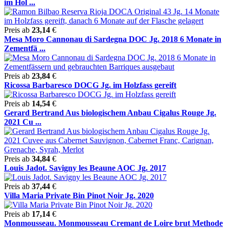
im Hol ...
Preis ab
23,14
€
Mesa Moro Cannonau di Sardegna DOC Jg. 2018 6 Monate in
Zementfä ...
Preis ab
23,84
€
Ricossa Barbaresco DOCG Jg. im Holzfass gereift
Preis ab
14,54
€
Gerard Bertrand Aus biologischem Anbau Cigalus Rouge Jg.
2021 Cu ...
Preis ab
34,84
€
Louis Jadot. Savigny les Beaune AOC Jg. 2017
Preis ab
37,44
€
Villa Maria Private Bin Pinot Noir Jg. 2020
Preis ab
17,14
€
Monmousseau. Monmousseau Cremant de Loire brut Methode