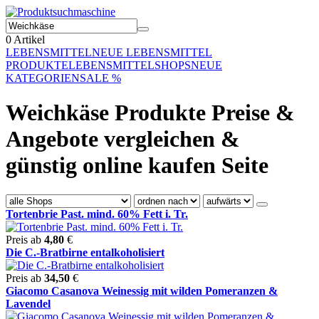
0
Artikel
LEBENSMITTEL
NEUE LEBENSMITTEL
PRODUKTE
LEBENSMITTELSHOPS
NEUE
KATEGORIEN
SALE %
Weichkäse Produkte Preise &
Angebote vergleichen &
günstig online kaufen Seite
Tortenbrie Past. mind. 60% Fett i. Tr.
Preis ab
4,80
€
Die C.-Bratbirne entalkoholisiert
Preis ab
34,50
€
Giacomo Casanova Weinessig mit wilden Pomeranzen &
Lavendel