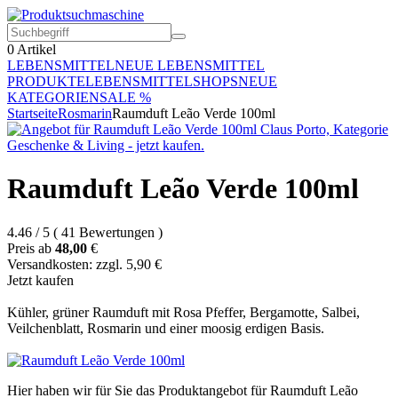
0
Artikel
LEBENSMITTEL
NEUE LEBENSMITTEL
PRODUKTE
LEBENSMITTELSHOPS
NEUE
KATEGORIEN
SALE %
Startseite
Rosmarin
Raumduft Leão Verde 100ml
Raumduft Leão Verde 100ml
4.46
/
5
(
41
Bewertungen
)
Preis ab
48,00
€
Versandkosten: zzgl. 5,90 €
Jetzt kaufen
Kühler, grüner Raumduft mit Rosa Pfeffer, Bergamotte, Salbei,
Veilchenblatt, Rosmarin und einer moosig erdigen Basis.
Hier haben wir für Sie das Produktangebot für Raumduft Leão