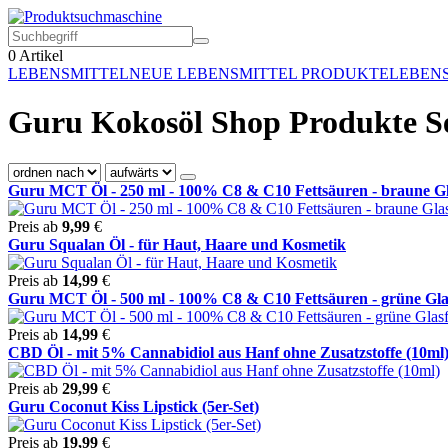
0
Artikel
LEBENSMITTEL
NEUE LEBENSMITTEL PRODUKTE
LEBEN
Guru Kokosöl Shop Produkte Se
Guru MCT Öl - 250 ml - 100% C8 & C10 Fettsäuren - braune Gla
Preis ab
9,99
€
Guru Squalan Öl - für Haut, Haare und Kosmetik
Preis ab
14,99
€
Guru MCT Öl - 500 ml - 100% C8 & C10 Fettsäuren - grüne Glas
Preis ab
14,99
€
CBD Öl - mit 5% Cannabidiol aus Hanf ohne Zusatzstoffe (10ml
Preis ab
29,99
€
Guru Coconut Kiss Lipstick (5er-Set)
Preis ab
19,99
€