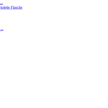
..
...