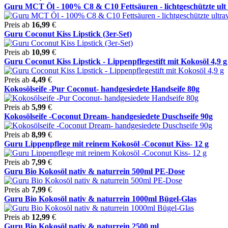
Guru MCT Öl - 100% C8 & C10 Fettsäuren - lichtgeschützte ult .
Preis ab
16,99
€
Guru Coconut Kiss Lipstick (3er-Set)
Preis ab
10,99
€
Guru Coconut Kiss Lipstick - Lippenpflegestift mit Kokosöl 4,9 g 
Preis ab
4,49
€
Kokosölseife -Pur Coconut- handgesiedete Handseife 80g
Preis ab
5,99
€
Kokosölseife -Coconut Dream- handgesiedete Duschseife 90g
Preis ab
8,99
€
Guru Lippenpflege mit reinem Kokosöl -Coconut Kiss- 12 g
Preis ab
7,99
€
Guru Bio Kokosöl nativ & naturrein 500ml PE-Dose
Preis ab
7,99
€
Guru Bio Kokosöl nativ & naturrein 1000ml Bügel-Glas
Preis ab
12,99
€
Guru Bio Kokosöl nativ & naturrein 2500 ml