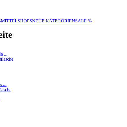
SMITTELSHOPS
NEUE KATEGORIEN
SALE %
ite
 ...
 ...
)