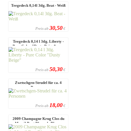
Teegedeck 0,14l 3tlg. Beat - Weiß
30,50
Preis ab
€
Teegedeck 0,14 l 3tlg. Liberty -
Pure Color "Dusty Beige&qu ...
50,30
Preis ab
€
Zwetschgen-Strudel für ca. 4
Personen
18,00
Preis ab
€
2009 Champagne Krug Clos du
Mesnil Brut Blanc de Blancs