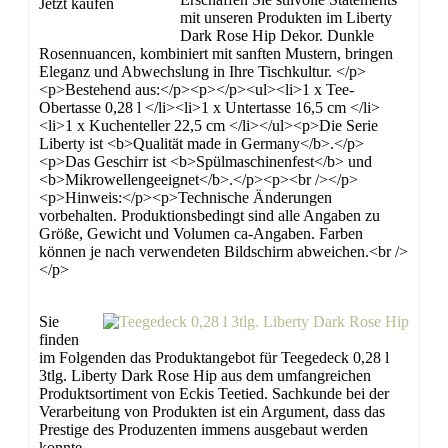
Jetzt kaufen
mit unseren Produkten im Liberty
Dark Rose Hip Dekor. Dunkle
Rosennuancen, kombiniert mit sanften Mustern, bringen
Eleganz und Abwechslung in Ihre Tischkultur. </p>
<p>Bestehend aus:</p><p></p><ul><li>1 x Tee-
Obertasse 0,28 l </li><li>1 x Untertasse 16,5 cm </li>
<li>1 x Kuchenteller 22,5 cm </li></ul><p>Die Serie
Liberty ist <b>Qualität made in Germany</b>.</p>
<p>Das Geschirr ist <b>Spülmaschinenfest</b> und
<b>Mikrowellengeeignet</b>.</p><p><br /></p>
<p>Hinweis:</p><p>Technische Änderungen
vorbehalten. Produktionsbedingt sind alle Angaben zu
Größe, Gewicht und Volumen ca-Angaben. Farben
können je nach verwendeten Bildschirm abweichen.<br />
</p>
Sie
finden
im Folgenden das Produktangebot für Teegedeck 0,28 l
3tlg. Liberty Dark Rose Hip aus dem umfangreichen
Produktsortiment von Eckis Teetied. Sachkunde bei der
Verarbeitung von Produkten ist ein Argument, dass das
Prestige des Produzenten immens ausgebaut werden
konnte.