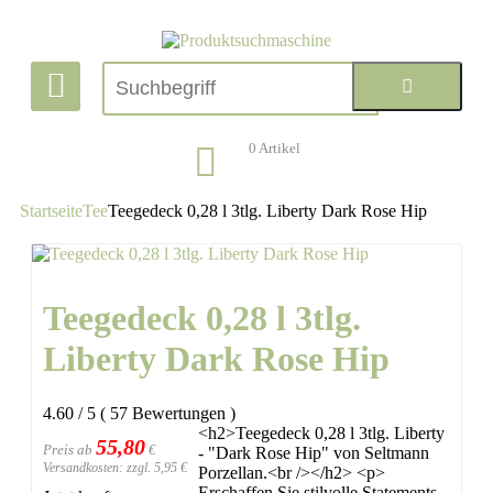
0
Artikel
Startseite
Tee
Teegedeck 0,28 l 3tlg. Liberty Dark Rose Hip
Teegedeck 0,28 l 3tlg.
Liberty Dark Rose Hip
4.60
/
5
(
57
Bewertungen
)
<h2>Teegedeck 0,28 l 3tlg. Liberty
55,80
Preis ab
€
- "Dark Rose Hip" von Seltmann
Versandkosten: zzgl. 5,95 €
Porzellan.<br /></h2> <p>
Erschaffen Sie stilvolle Statements