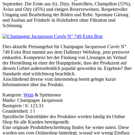
September. Die Ernte aus Aÿ, Dizy, Hautvillers, Champillon (55%),
Avize und Oiry (45%) und einigen Reserveweinen. Respektvoller
Umgang und Bearbeitung der Böden und Rebe. Spontane Gärung
und Ausbau auf Feinhefe in Holzfudern ohne Filtration und
Schönung.
Dies aktuelle Preisangebot für Champagne Jacquesson Cuvée N°
749 Extra Brut stammt aus dem Dallmayr Webshop, jetzt preiswert
einkaufen. Kompetenz bei der Findung von Lösungen im Verlauf
der Herstellung ist einer der Hauptgründe, dass der Produzent auf
diesem Gebiet außerordentlich populär geworden ist. Ergebnis? Ihre
Standards sind schlichtweg beachtlich.
Anschließend diverse vom Internetshop bereit gelegte kurze
Informationen über das Produkt.
Kategorie:
Wein
& Spirituosen
Marke: Champagne Jacquesson
Basispreis / €: 123.33
Grundeinheit: 1 l
Spezifische Datenblätter des Produktes werden häufig im Online
Shop für alle Kunden bereitgestellt.
Eine originale Produktbeschreibung finden Sie weiter unten. Diese
wurden uns vom Onlineshop hinterlegt, worauf wir wenig Einfluss