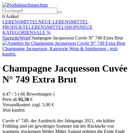
0
Artikel
LEBENSMITTEL
NEUE LEBENSMITTEL
PRODUKTE
LEBENSMITTELSHOPS
NEUE
KATEGORIEN
SALE %
Startseite
Wein
Champagne Jacquesson Cuvée N° 749 Extra Brut
Champagne Jacquesson Cuvée
N° 749 Extra Brut
4.47
/
5
(
66
Bewertungen
)
Preis ab
92,50
€
Versandkosten: zzgl. 5,90 €
Jetzt kaufen
Cuvée n° 749, der Ausdruck des Jahrgangs 2021, ein kühler
Frühling und ein gewittriger Sommer mit der Rückkehr von
warmem, trockenem Wetter Mitter August retteten die Ernte Ende