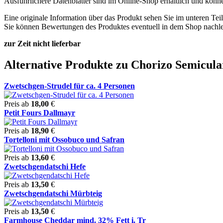
Ausführlichere Datenblätter sind im Online-Shop erhältlich und kön
Eine originale Information über das Produkt sehen Sie im unteren Tei
Sie können Bewertungen des Produktes eventuell in dem Shop nachle
zur Zeit nicht lieferbar
Alternative Produkte zu Chorizo Semicula
Zwetschgen-Strudel für ca. 4 Personen
Preis ab
18,00
€
Petit Fours Dallmayr
Preis ab
18,90
€
Tortelloni mit Ossobuco und Safran
Preis ab
13,60
€
Zwetschgendatschi Hefe
Preis ab
13,50
€
Zwetschgendatschi Mürbteig
Preis ab
13,50
€
Farmhouse Cheddar mind. 32% Fett i. Tr