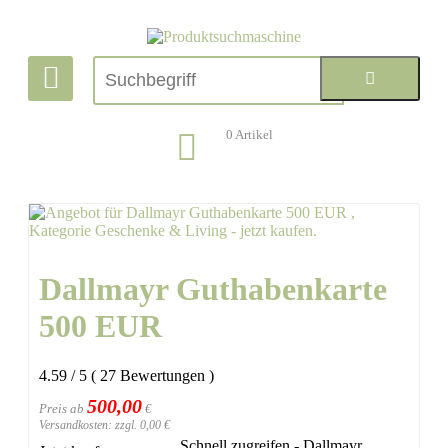
0
Artikel
Dallmayr Guthabenkarte
500 EUR
4.59
/
5
(
27
Bewertungen
)
500,00
Preis ab
€
Versandkosten: zzgl. 0,00 €
Schnell zugreifen - Dallmayr