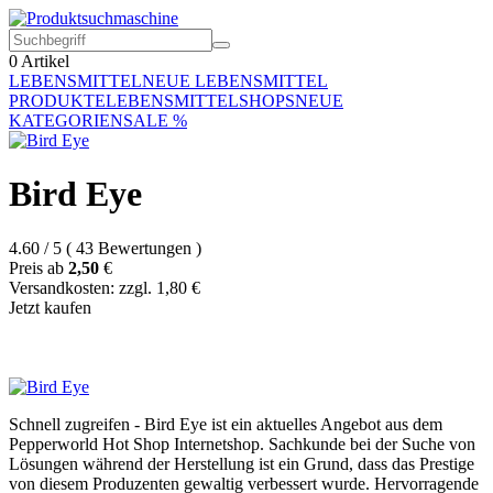
0
Artikel
LEBENSMITTEL
NEUE LEBENSMITTEL
PRODUKTE
LEBENSMITTELSHOPS
NEUE
KATEGORIEN
SALE %
Bird Eye
4.60
/
5
(
43
Bewertungen
)
Preis ab
2,50
€
Versandkosten: zzgl. 1,80 €
Jetzt kaufen
Schnell zugreifen - Bird Eye ist ein aktuelles Angebot aus dem
Pepperworld Hot Shop Internetshop. Sachkunde bei der Suche von
Lösungen während der Herstellung ist ein Grund, dass das Prestige
von diesem Produzenten gewaltig verbessert wurde. Hervorragende