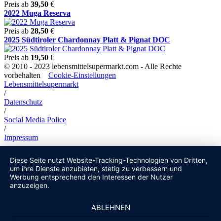
Preis ab
39,50
€
2022 Muga Reserva
Preis ab
28,50
€
2025 Südtiroler Chardonnay Platt & Pignat DOC
Preis ab
19,50
€
© 2010 - 2023 lebensmittelsupermarkt.com - Alle Rechte
vorbehalten
Cookie-Einstellungen
Lebensmittelsupermarkt
/
Datenschutz
/
Social Media Police
/
Impressum
Diese Seite nutzt Website-Tracking-Technologien von Dritten,
um ihre Dienste anzubieten, stetig zu verbessern und
Werbung entsprechend den Interessen der Nutzer
anzuzeigen.
ABLEHNEN