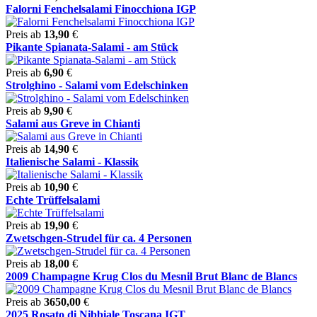
Falorni Fenchelsalami Finocchiona IGP
Preis ab
13,90
€
Pikante Spianata-Salami - am Stück
Preis ab
6,90
€
Strolghino - Salami vom Edelschinken
Preis ab
9,90
€
Salami aus Greve in Chianti
Preis ab
14,90
€
Italienische Salami - Klassik
Preis ab
10,90
€
Echte Trüffelsalami
Preis ab
19,90
€
Zwetschgen-Strudel für ca. 4 Personen
Preis ab
18,00
€
2009 Champagne Krug Clos du Mesnil Brut Blanc de Blancs
Preis ab
3650,00
€
2025 Rosato di Nibbiale Toscana IGT