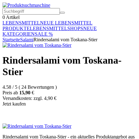
0
Artikel
LEBENSMITTEL
NEUE LEBENSMITTEL
PRODUKTE
LEBENSMITTELSHOPS
NEUE
KATEGORIEN
SALE %
Startseite
Salami
Rindersalami vom Toskana-Stier
Rindersalami vom Toskana-
Stier
4.58
/
5
(
24
Bewertungen
)
Preis ab
15,90
€
Versandkosten: zzgl. 4,90 €
Jetzt kaufen
Rindersalami vom Toskana-Stier - ein aktuelles Produktangebot aus