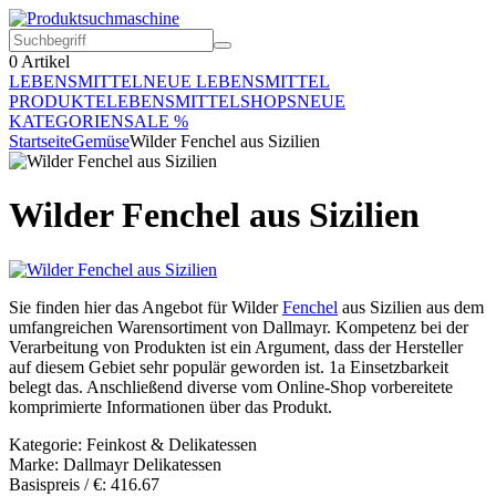
0
Artikel
LEBENSMITTEL
NEUE LEBENSMITTEL
PRODUKTE
LEBENSMITTELSHOPS
NEUE
KATEGORIEN
SALE %
Startseite
Gemüse
Wilder Fenchel aus Sizilien
Wilder Fenchel aus Sizilien
Sie finden hier das Angebot für Wilder
Fenchel
aus Sizilien aus dem
umfangreichen Warensortiment von Dallmayr. Kompetenz bei der
Verarbeitung von Produkten ist ein Argument, dass der Hersteller
auf diesem Gebiet sehr populär geworden ist. 1a Einsetzbarkeit
belegt das. Anschließend diverse vom Online-Shop vorbereitete
komprimierte Informationen über das Produkt.
Kategorie: Feinkost & Delikatessen
Marke: Dallmayr Delikatessen
Basispreis / €: 416.67