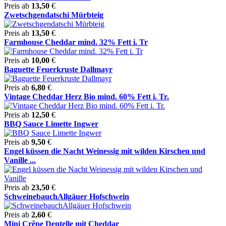
Preis ab
13,50
€
Zwetschgendatschi Mürbteig
Preis ab
13,50
€
Farmhouse Cheddar mind. 32% Fett i. Tr
Preis ab
10,00
€
Baguette Feuerkruste Dallmayr
Preis ab
6,80
€
Vintage Cheddar Herz Bio mind. 60% Fett i. Tr.
Preis ab
12,50
€
BBQ Sauce Limette Ingwer
Preis ab
9,50
€
Engel küssen die Nacht Weinessig mit wilden Kirschen und
Vanille ...
Preis ab
23,50
€
SchweinebauchAllgäuer Hofschwein
Preis ab
2,60
€
Mini Crêpe Dentelle mit Cheddar