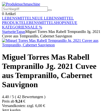
0
Artikel
LEBENSMITTEL
NEUE LEBENSMITTEL
PRODUKTE
LEBENSMITTELSHOPS
NEUE
KATEGORIEN
SALE %
Startseite
Tapas
Miguel Torres Mas Rabell Tempranillo Jg. 2021
Cuvee aus Tempranillo, Cabernet Sauvignon
Miguel Torres Mas Rabell
Tempranillo Jg. 2021 Cuvee
aus Tempranillo, Cabernet
Sauvignon
4.40
/
5
(
42
Bewertungen
)
Preis ab
9,24
€
Versandkosten: zzgl. 6,00 €
Jetzt kaufen