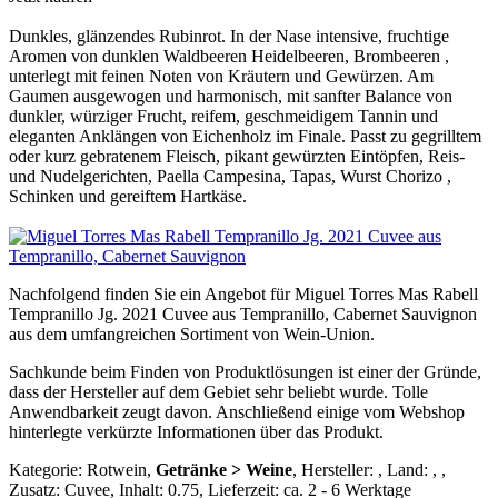
Dunkles, glänzendes Rubinrot. In der Nase intensive, fruchtige
Aromen von dunklen Waldbeeren Heidelbeeren, Brombeeren ,
unterlegt mit feinen Noten von Kräutern und Gewürzen. Am
Gaumen ausgewogen und harmonisch, mit sanfter Balance von
dunkler, würziger Frucht, reifem, geschmeidigem Tannin und
eleganten Anklängen von Eichenholz im Finale. Passt zu gegrilltem
oder kurz gebratenem Fleisch, pikant gewürzten Eintöpfen, Reis-
und Nudelgerichten, Paella Campesina, Tapas, Wurst Chorizo ,
Schinken und gereiftem Hartkäse.
Nachfolgend finden Sie ein Angebot für Miguel Torres Mas Rabell
Tempranillo Jg. 2021 Cuvee aus Tempranillo, Cabernet Sauvignon
aus dem umfangreichen Sortiment von Wein-Union.
Sachkunde beim Finden von Produktlösungen ist einer der Gründe,
dass der Hersteller auf dem Gebiet sehr beliebt wurde. Tolle
Anwendbarkeit zeugt davon. Anschließend einige vom Webshop
hinterlegte verkürzte Informationen über das Produkt.
Kategorie: Rotwein,
Getränke > Weine
, Hersteller: , Land: , ,
Zusatz: Cuvee, Inhalt: 0.75, Lieferzeit: ca. 2 - 6 Werktage