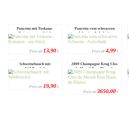
Pancetta mit Toskana-
Pancetta vom schwarzen
Kräutern - am Stück
Schwein - Aufschnitt
13,90
4,99
Preis ab
Preis ab
€
€
Schweinebauch mit
2009 Champagne Krug Clos
Wildfenchel
du Mesnil Brut Blanc de
Blancs
19,90
Preis ab
€
3650,00
Preis ab
€