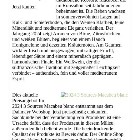
im Roussillon seit Jahrhunderten
Jetzt kaufen
beheimatet ist. Die Reben wachsen
in sonnenverwöhnten Lagen auf
Kalk- und Schieferböden, die den Weinen Klarheit, feine
Mineralität und mediterrane Eleganz verleihen. Der
Jahrgang 2024 zeigt Aromen von Birne, Zitrusfrüchten
und weißen Blüten, begleitet von einem Hauch
Honigmelone und dezenten Kräuternoten. Am Gaumen
wirkt er frisch und ausgewogen, mit saftiger Frucht,
lebendiger Säure und einem mineralisch geprägten,
harmonischen Finale. Ein Weißwein, der die
südfranzösische Tradition mit zeitgemäßer Leichtigkeit
verbindet – authentisch, fein und voller mediterranem
Esprit.
Dies aktuelle
Preisangebot für
2024 3 Sources Macabeu blanc entstammt aus dem
Dallmayr Webshop, jetzt preisgünstig einkaufen.
Sachkunde bei der Verarbeitung von Produkten ist eine
Ursache dafür, dass der Produzent in diesem Milieu
außerordentlich beliebt wurde. Die beeindruckende
Qualität der Produkte ist Beweis dafür. Der Online Shop
hat uns kleine Informationen zum Produkt bereitgestellt.