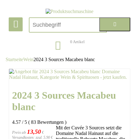
0
Artikel
Startseite
Wein
2024 3 Sources Macabeu blanc
2024 3 Sources Macabeu
blanc
4.57
/
5
(
83
Bewertungen
)
Mit der Cuvée 3 Sources setzt die
13,50
Preis ab
€
Domaine Nadal Hainaut auf die
Versandkosten: zzgl. 5,90 €
traditionelle Rebsorte Macabeu, die